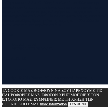
τρέξιμο και τα ταξίδια. Ο τίτλος δεν είναι τίποτα άλλο από την
σύνθεση των λέξεων run και travel και εγένετο το runvel. Γενικά
θα αναφερόμαστε σε ότι μας ενδιαφέρει και μας γοητεύει . Για
παράδειγμα ένα καλό κρασί, μία έκθεση φωτογραφίας, οικολογικές
δράσεις ,υπαίθριες δραστηριότητες, τέχνες και πολλά άλλα θα
έχουν θέση εδώ. Να περνάτε καλά !!!
Contact
Contact Runvel
WORK WITH RUNVEL
TRUSTED BY :
_______________________________
Copyright © 2017 Runvel. All rights reserved. Powered by
www.atcreative.gr
ΤΑ COOKIE ΜΑΣ ΒΟΗΘΟΥΝ ΝΑ ΣΟΥ ΠΑΡΕΧΟΥΜΕ ΤΙΣ
ΠΛΗΡΟΦΟΡΙΕΣ ΜΑΣ. ΕΦΟΣΟΝ ΧΡΗΣΙΜΟΠΟΙΕΙΣ ΤΟΝ
ΙΣΤΟΤΟΠΟ ΜΑΣ, ΣΥΜΦΩΝΕΙΣ ΜΕ ΤΗ ΧΡΗΣΗ ΤΩΝ
COOKIE ΑΠΟ ΕΜΑΣ
more information
ΣΥΜΦΩΝΩ