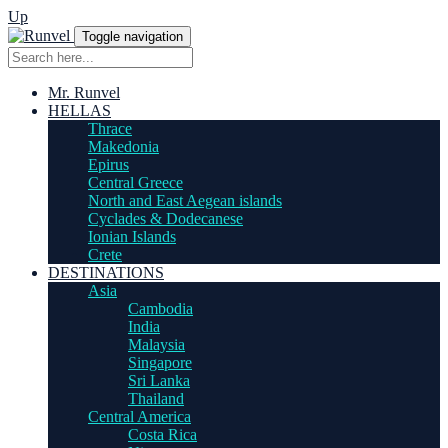
Up
Toggle navigation
Mr. Runvel
HELLAS
Thrace
Makedonia
Epirus
Central Greece
North and East Aegean islands
Cyclades & Dodecanese
Ionian Islands
Crete
DESTINATIONS
Asia
Cambodia
India
Malaysia
Singapore
Sri Lanka
Thailand
Central America
Costa Rica