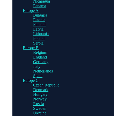
Nicaragua
Panama
Europe A
Bulgaria
Estonia
Finland
Latvia
Lithuania
Poland
Serbia
Europe B
Belgium
England
Germany
Italy
Netherlands
Spain
Europe C
Czech Republic
Denmark
Hungary
Norway
Russia
Sweden
Ukraine