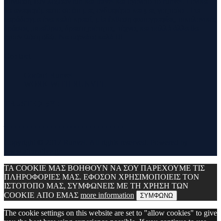
σύνθεση των λέξεων run και travel και εγένετο το runvel. Γενικά
θα αναφερόμαστε σε ότι μας ενδιαφέρει και μας γοητεύει . Για
παράδειγμα ένα καλό κρασί, μία έκθεση φωτογραφίας, οικολογικές
δράσεις ,υπαίθριες δραστηριότητες, τέχνες και πολλά άλλα θα
έχουν θέση εδώ. Να περνάτε καλά !!!
Contact
Contact Runvel
WORK WITH RUNVEL
TRUSTED BY :
_______________________________
Copyright © 2017 Runvel. All rights reserved. Powered by
www.atcreative.gr
ΤΑ COOKIE ΜΑΣ ΒΟΗΘΟΥΝ ΝΑ ΣΟΥ ΠΑΡΕΧΟΥΜΕ ΤΙΣ
ΠΛΗΡΟΦΟΡΙΕΣ ΜΑΣ. ΕΦΟΣΟΝ ΧΡΗΣΙΜΟΠΟΙΕΙΣ ΤΟΝ
ΙΣΤΟΤΟΠΟ ΜΑΣ, ΣΥΜΦΩΝΕΙΣ ΜΕ ΤΗ ΧΡΗΣΗ ΤΩΝ
COOKIE ΑΠΟ ΕΜΑΣ
more information
ΣΥΜΦΩΝΩ
The cookie settings on this website are set to "allow cookies" to give