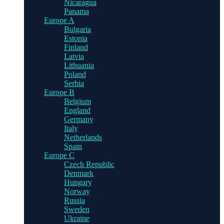
Nicaragua
Panama
Europe A
Bulgaria
Estonia
Finland
Latvia
Lithuania
Poland
Serbia
Europe B
Belgium
England
Germany
Italy
Netherlands
Spain
Europe C
Czech Republic
Denmark
Hungary
Norway
Russia
Sweden
Ukraine