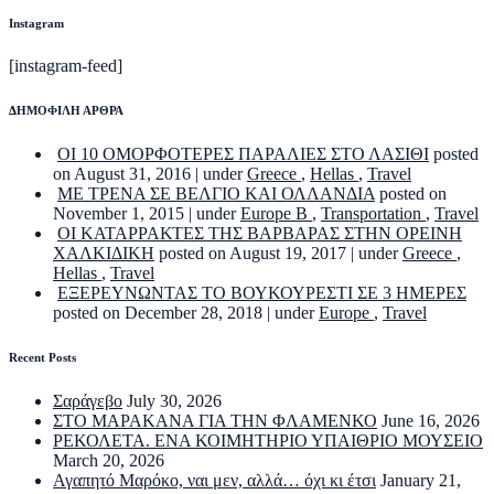
Instagram
[instagram-feed]
ΔΗΜΟΦΙΛΗ ΑΡΘΡΑ
ΟΙ 10 ΟΜΟΡΦΟΤΕΡΕΣ ΠΑΡΑΛΙΕΣ ΣΤΟ ΛΑΣΙΘΙ
posted
on August 31, 2016
|
under
Greece
,
Hellas
,
Travel
ΜΕ ΤΡΕΝΑ ΣΕ ΒΕΛΓΙΟ ΚΑΙ ΟΛΛΑΝΔΙΑ
posted on
November 1, 2015
|
under
Europe B
,
Transportation
,
Travel
ΟΙ ΚΑΤΑΡΡΑΚΤΕΣ ΤΗΣ ΒΑΡΒΑΡΑΣ ΣΤΗΝ ΟΡΕΙΝΗ
ΧΑΛΚΙΔΙΚΗ
posted on August 19, 2017
|
under
Greece
,
Hellas
,
Travel
ΕΞΕΡΕΥΝΩΝΤΑΣ ΤΟ ΒΟΥΚΟΥΡΕΣΤΙ ΣΕ 3 ΗΜΕΡΕΣ
posted on December 28, 2018
|
under
Europe
,
Travel
Recent Posts
Σαράγεβο
July 30, 2026
ΣΤΟ ΜΑΡΑΚΑΝΑ ΓΙΑ ΤΗΝ ΦΛΑΜΕΝΚΟ
June 16, 2026
ΡΕΚΟΛΕΤΑ. ΕΝΑ ΚΟΙΜΗΤΗΡΙΟ ΥΠΑΙΘΡΙΟ ΜΟΥΣΕΙΟ
March 20, 2026
Αγαπητό Μαρόκο, ναι μεν, αλλά… όχι κι έτσι
January 21,