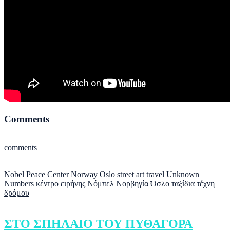
Comments
comments
Nobel Peace Center
Norway
Oslo
street art
travel
Unknown
Numbers
κέντρο ειρήνης Νόμπελ
Νορβηγία
Όσλο
ταξίδια
τέχνη
δρόμου
ΣΤΟ ΣΠΗΛΑΙΟ ΤΟΥ ΠΥΘΑΓΟΡΑ