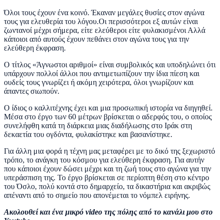
Όλοι τους έχουν ένα κοινό. Έκαναν μεγάλες θυσίες στον αγώνα
τους για ελευθερία του λόγου.Οι περισσότεροι εξ αυτών είναι
ζωντανοί μέχρι σήμερα, είτε ελεύθεροι είτε φυλακισμένοι Αλλά
κάποιοι από αυτούς έχουν πεθάνει στον αγώνα τους για την
ελεύθερη έκφραση.
Ο τίτλος «Άγνωστοι αριθμοί» είναι συμβολικός και υποδηλώνει ότι
υπάρχουν πολλοί άλλοι που αντιμετωπίζουν την ίδια πίεση και
ουδείς τους γνωρίζει ή ακόμη χειρότερα, όλοι γνωρίζουν και
άπαντες σιωπούν.
Ο ίδιος ο καλλιτέχνης έχει και μια προσωπική ιστορία να διηγηθεί.
Μέσα στο έργο των 60 μέτρων βρίσκεται ο αδερφός του, ο οποίος
συνελήφθη κατά τη διάρκεια μιας διαδήλωσης στο Ιράκ στη
δεκαετία του ογδόντα, φυλακίστηκε και βασανίστηκε.
Για άλλη μια φορά η τέχνη μας μεταφέρει με το δικό της ξεχωριστό
τρόπο, το ανάγκη του κόσμου για ελεύθερη έκφραση. Για αυτήν
που κάποιοι έχουν δώσει μέχρι και τη ζωή τους στο αγώνα για την
υπεράσπιση της. Το έργο βρίσκεται σε περίοπτη θέση στο κέντρο
του Όσλο, πολύ κοντά στο δημαρχείο, τα δικαστήρια και ακριβώς
απέναντι από το σημείο που απονέμεται το νόμπελ ειρήνης.
Ακολουθεί και ένα μικρό
video
της πόλης από το κανάλι μου στο