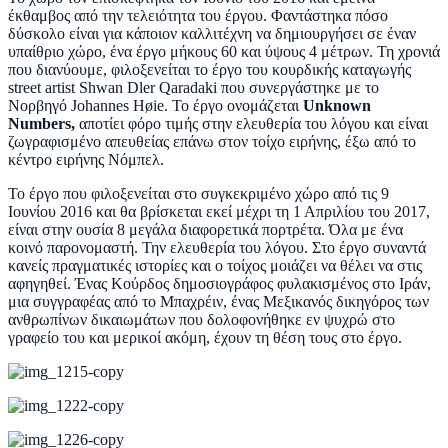
έκθαμβος από την τελειότητα του έργου. Φαντάστηκα πόσο
δύσκολο είναι για κάποιον καλλιτέχνη να δημιουργήσει σε έναν
υπαίθριο χώρο, ένα έργο μήκους 60 και ύψους 4 μέτρων. Τη χρονιά
που διανύουμε, φιλοξενείται το έργο του κουρδικής καταγωγής
street artist Shwan Dler Qaradaki
που συνεργάστηκε με το
Νορβηγό Johannes Høie. Το έργο ονομάζεται
Unknown
Numbers,
α
ποτί
ει
φόρο τιμής στην ελευθερία του λόγου
και
είναι
ζωγραφισμένο απευθείας επάνω στον τοίχο ειρήνη
ς,
έξω από το
κέντρο ειρήνης Νόμπελ.
Το έργο που φιλοξενείται στο συγκεκριμένο χώρο από τις 9
Ιουνίου 2016 και θα βρίσκεται εκεί μέχρι τη 1 Απριλίου του 2017,
είναι στην ουσία 8 μεγάλα διαφορετικά πορτρέτα. Όλα με ένα
κοινό παρονομαστή. Την ελευθερία του λόγου. Στο έργο συναντά
κανείς πραγματικές ιστορίες και ο τοίχος μοιάζει να θέλει να στις
αφηγηθεί. Ένας Κούρδος δημοσιογράφος φυλακισμένος στο Ιράν,
μια συγγραφέας από το Μπαχρέιν, ένας Μεξικανός δικηγόρος των
ανθρωπίνων δικαιωμάτων που δολοφονήθηκε εν ψυχρώ στο
γραφείο του και μερικοί ακόμη, έχουν τη θέση τους στο έργο.