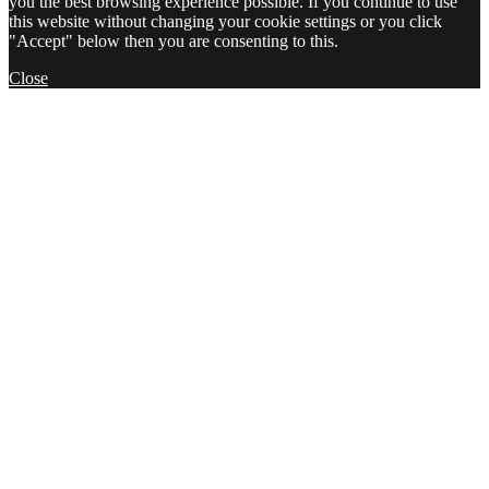
you the best browsing experience possible. If you continue to use
this website without changing your cookie settings or you click
"Accept" below then you are consenting to this.
Close