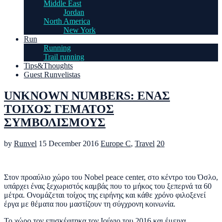
Middle East
Jordan
North America
New York
Run
Running
Trail running
Tips&Thoughts
Guest Runvelistas
UNKNOWN NUMBERS: ΕΝΑΣ
ΤΟΙΧΟΣ ΓΕΜΑΤΟΣ
ΣΥΜΒΟΛΙΣΜΟΥΣ
by
Runvel
15 December 2016
Europe C
,
Travel
20
Στον προαύλιο χώρο του Nobel peace center, στο κέντρο του Όσλο,
υπάρχει ένας ξεχωριστός καμβάς που το μήκος του ξεπερνά τα 60
μέτρα. Ονομάζεται τοίχος της ειρήνης και κάθε χρόνο φιλοξενεί
έργα με θέματα που μαστίζουν τη σύγχρονη κοινωνία.
Το χώρο τον επισκέφτηκα τον Ιούνιο του 2016 και έμεινα