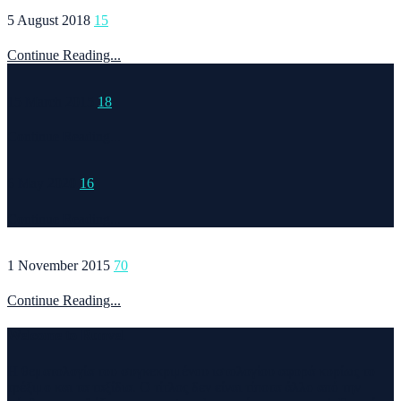
5 August 2018
15
Continue Reading...
15 March 2015
18
Continue Reading...
6 May 2020
16
Continue Reading...
1 November 2015
70
Continue Reading...
Welcome to Runvel
Η θεματολογία του συγκεκριμένου ιστολογίου αφορά κυρίως το
τρέξιμο και τα ταξίδια. Ο τίτλος δεν είναι τίποτα άλλο από την