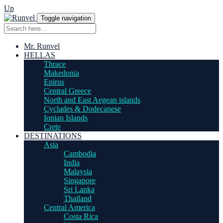
Up
Toggle navigation
Mr. Runvel
HELLAS
Thrace
Makedonia
Epirus
Central Greece
North and East Aegean islands
Cyclades & Dodecanese
Ionian Islands
Crete
DESTINATIONS
Asia
Cambodia
India
Malaysia
Singapore
Sri Lanka
Thailand
Central America
Costa Rica