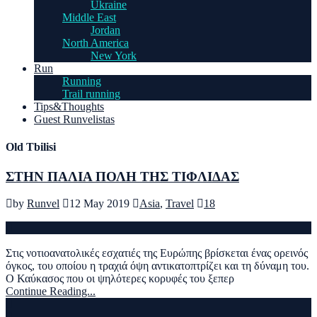
Ukraine
Middle East
Jordan
North America
New York
Run
Running
Trail running
Tips&Thoughts
Guest Runvelistas
Old Tbilisi
ΣΤΗΝ ΠΑΛΙΑ ΠΟΛΗ ΤΗΣ ΤΙΦΛΙΔΑΣ
by
Runvel
12 May 2019
Asia
,
Travel
18
Στις νοτιοανατολικές εσχατιές της Ευρώπης βρίσκεται ένας ορεινός
όγκος, του οποίου η τραχιά όψη αντικατοπτρίζει και τη δύναμη του.
Ο Καύκασος που οι ψηλότερες κορυφές του ξεπερ
Continue Reading...