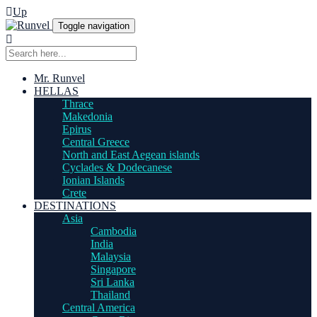
Up
Toggle navigation
Mr. Runvel
HELLAS
Thrace
Makedonia
Epirus
Central Greece
North and East Aegean islands
Cyclades & Dodecanese
Ionian Islands
Crete
DESTINATIONS
Asia
Cambodia
India
Malaysia
Singapore
Sri Lanka
Thailand
Central America