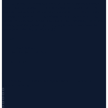
Η θεματολογία του συγκεκριμένου ιστολογίου αφορά κυρίως το
τρέξιμο και τα ταξίδια. Ο τίτλος δεν είναι τίποτα άλλο από την
σύνθεση των λέξεων run και travel και εγένετο το runvel. Γενικά
θα αναφερόμαστε σε ότι μας ενδιαφέρει και μας γοητεύει . Για
παράδειγμα ένα καλό κρασί, μία έκθεση φωτογραφίας, οικολογικές
δράσεις ,υπαίθριες δραστηριότητες, τέχνες και πολλά άλλα θα
έχουν θέση εδώ. Να περνάτε καλά !!!
Contact
Contact Runvel
WORK WITH RUNVEL
TRUSTED BY :
_______________________________
Copyright © 2017 Runvel. All rights reserved. Powered by
www.atcreative.gr