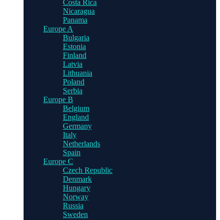
Costa Rica
Nicaragua
Panama
Europe A
Bulgaria
Estonia
Finland
Latvia
Lithuania
Poland
Serbia
Europe B
Belgium
England
Germany
Italy
Netherlands
Spain
Europe C
Czech Republic
Denmark
Hungary
Norway
Russia
Sweden