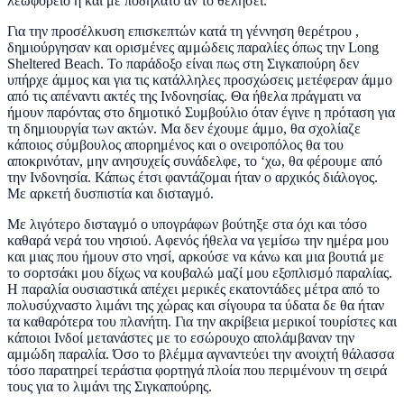
λεωφορείο ή και με ποδήλατο αν το θελήσει.
Για την προσέλκυση επισκεπτών κατά τη γέννηση θερέτρου ,
δημιούργησαν και ορισμένες αμμώδεις παραλίες όπως την Long
Sheltered Beach. Το παράδοξο είναι πως στη Σιγκαπούρη δεν
υπήρχε άμμος και για τις κατάλληλες προσχώσεις μετέφεραν άμμο
από τις απέναντι ακτές της Ινδονησίας. Θα ήθελα πράγματι να
ήμουν παρόντας στο δημοτικό Συμβούλιο όταν έγινε η πρόταση για
τη δημιουργία των ακτών. Μα δεν έχουμε άμμο, θα σχολίαζε
κάποιος σύμβουλος απορημένος και ο ονειροπόλος θα του
αποκρινόταν, μην ανησυχείς συνάδελφε, το ‘χω, θα φέρουμε από
την Ινδονησία. Κάπως έτσι φαντάζομαι ήταν ο αρχικός διάλογος.
Με αρκετή δυσπιστία και δισταγμό.
Με λιγότερο δισταγμό ο υπογράφων βούτηξε στα όχι και τόσο
καθαρά νερά του νησιού. Αφενός ήθελα να γεμίσω την ημέρα μου
και μιας που ήμουν στο νησί, αρκούσε να κάνω και μια βουτιά με
το σορτσάκι μου δίχως να κουβαλώ μαζί μου εξοπλισμό παραλίας.
Η παραλία ουσιαστικά απέχει μερικές εκατοντάδες μέτρα από το
πολυσύχναστο λιμάνι της χώρας και σίγουρα τα ύδατα δε θα ήταν
τα καθαρότερα του πλανήτη. Για την ακρίβεια μερικοί τουρίστες και
κάποιοι Ινδοί μετανάστες με το εσώρουχο απολάμβαναν την
αμμώδη παραλία. Όσο το βλέμμα αγναντεύει την ανοιχτή θάλασσα
τόσο παρατηρεί τεράστια φορτηγά πλοία που περιμένουν τη σειρά
τους για το λιμάνι της Σιγκαπούρης.