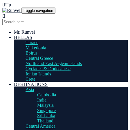
Up
Toggle navigation
Mr. Runvel
HELLAS
Thrace
Makedonia
Epirus
Central Greece
North and East Aegean islands
Cyclades & Dodecanese
Ionian Islands
Crete
DESTINATIONS
Asia
Cambodia
India
Malaysia
Singapore
Sri Lanka
Thailand
Central America