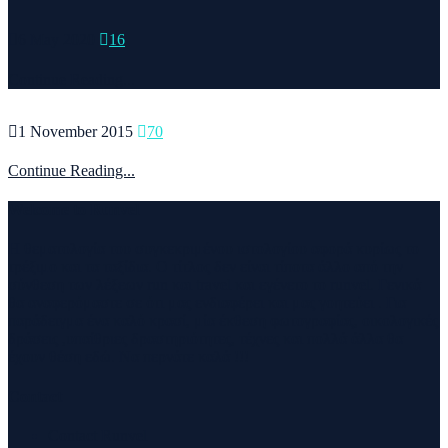
6 May 2020
16
Continue Reading...
1 November 2015
70
Continue Reading...
Welcome to Runvel
Η θεματολογία του συγκεκριμένου ιστολογίου αφορά κυρίως το
τρέξιμο και τα ταξίδια. Ο τίτλος δεν είναι τίποτα άλλο από την
σύνθεση των λέξεων run και travel και εγένετο το runvel. Γενικά
θα αναφερόμαστε σε ότι μας ενδιαφέρει και μας γοητεύει . Για
παράδειγμα ένα καλό κρασί, μία έκθεση φωτογραφίας, οικολογικές
δράσεις ,υπαίθριες δραστηριότητες, τέχνες και πολλά άλλα θα
έχουν θέση εδώ. Να περνάτε καλά !!!
Contact
Contact Runvel