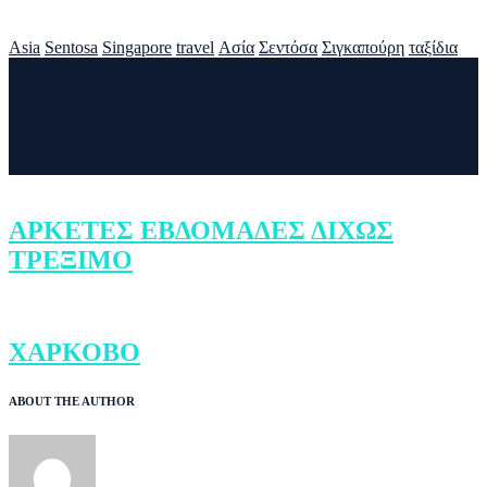
Asia
Sentosa
Singapore
travel
Ασία
Σεντόσα
Σιγκαπούρη
ταξίδια
ΑΡΚΕΤΕΣ ΕΒΔΟΜΑΔΕΣ ΔΙΧΩΣ
ΤΡΕΞΙΜΟ
ΧΑΡΚΟΒΟ
ABOUT THE AUTHOR