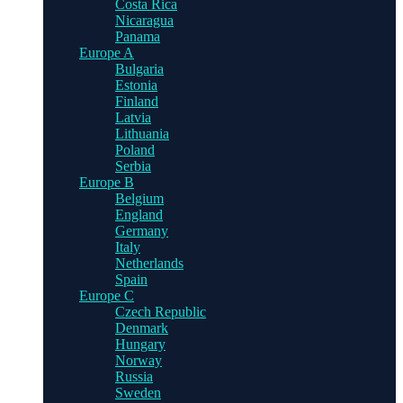
Costa Rica
Nicaragua
Panama
Europe A
Bulgaria
Estonia
Finland
Latvia
Lithuania
Poland
Serbia
Europe B
Belgium
England
Germany
Italy
Netherlands
Spain
Europe C
Czech Republic
Denmark
Hungary
Norway
Russia
Sweden