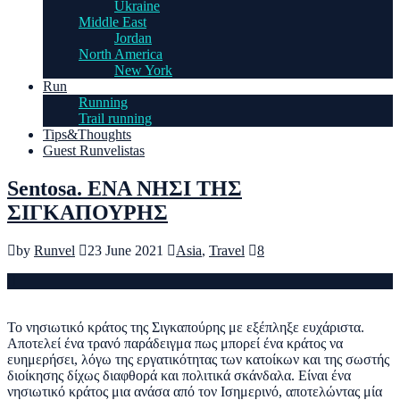
Ukraine
Middle East
Jordan
North America
New York
Run
Running
Trail running
Tips&Thoughts
Guest Runvelistas
Sentosa. ΕΝΑ ΝΗΣΙ ΤΗΣ
ΣΙΓΚΑΠΟΥΡΗΣ
by
Runvel
23 June 2021
Asia
,
Travel
8
Το νησιωτικό κράτος της Σιγκαπούρης με εξέπληξε ευχάριστα.
Αποτελεί ένα τρανό παράδειγμα πως μπορεί ένα κράτος να
ευημερήσει, λόγω της εργατικότητας των κατοίκων και της σωστής
διοίκησης δίχως διαφθορά και πολιτικά σκάνδαλα. Είναι ένα
νησιωτικό κράτος μια ανάσα από τον Ισημερινό, αποτελώντας μία