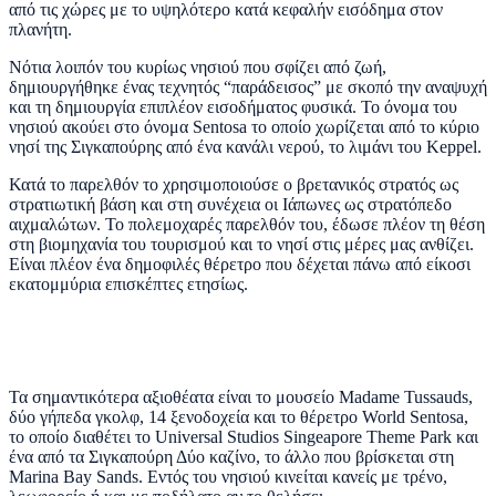
από τις χώρες με το υψηλότερο κατά κεφαλήν εισόδημα στον
πλανήτη.
Νότια λοιπόν του κυρίως νησιού που σφίζει από ζωή,
δημιουργήθηκε ένας τεχνητός “παράδεισος” με σκοπό την αναψυχή
και τη δημιουργία επιπλέον εισοδήματος φυσικά. To όνομα του
νησιού ακούει στο όνομα Sentosa το οποίο χωρίζεται από το κύριο
νησί της Σιγκαπούρης από ένα κανάλι νερού, το λιμάνι του Keppel.
Κατά το παρελθόν το χρησιμοποιούσε ο βρετανικός στρατός ως
στρατιωτική βάση και στη συνέχεια οι Ιάπωνες ως στρατόπεδο
αιχμαλώτων. Το πολεμοχαρές παρελθόν του, έδωσε πλέον τη θέση
στη βιομηχανία του τουρισμού και το νησί στις μέρες μας ανθίζει.
Είναι πλέον ένα δημοφιλές θέρετρο που δέχεται πάνω από είκοσι
εκατομμύρια επισκέπτες ετησίως.
Τα σημαντικότερα αξιοθέατα είναι το μουσείο Madame Tussauds,
δύο γήπεδα γκολφ, 14 ξενοδοχεία και το θέρετρο World Sentosa,
το οποίο διαθέτει το Universal Studios Singeapore Theme Park και
ένα από τα Σιγκαπούρη Δύο καζίνο, το άλλο που βρίσκεται στη
Marina Bay Sands. Εντός του νησιού κινείται κανείς με τρένο,