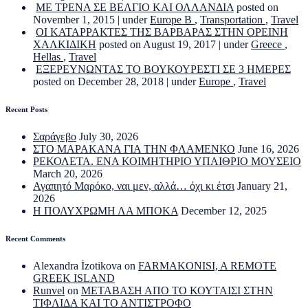
ΜΕ ΤΡΕΝΑ ΣΕ ΒΕΛΓΙΟ ΚΑΙ ΟΛΛΑΝΔΙΑ
posted on
November 1, 2015
|
under
Europe B
,
Transportation
,
Travel
ΟΙ ΚΑΤΑΡΡΑΚΤΕΣ ΤΗΣ ΒΑΡΒΑΡΑΣ ΣΤΗΝ ΟΡΕΙΝΗ
ΧΑΛΚΙΔΙΚΗ
posted on August 19, 2017
|
under
Greece
,
Hellas
,
Travel
ΕΞΕΡΕΥΝΩΝΤΑΣ ΤΟ ΒΟΥΚΟΥΡΕΣΤΙ ΣΕ 3 ΗΜΕΡΕΣ
posted on December 28, 2018
|
under
Europe
,
Travel
Recent Posts
Σαράγεβο
July 30, 2026
ΣΤΟ ΜΑΡΑΚΑΝΑ ΓΙΑ ΤΗΝ ΦΛΑΜΕΝΚΟ
June 16, 2026
ΡΕΚΟΛΕΤΑ. ΕΝΑ ΚΟΙΜΗΤΗΡΙΟ ΥΠΑΙΘΡΙΟ ΜΟΥΣΕΙΟ
March 20, 2026
Αγαπητό Μαρόκο, ναι μεν, αλλά… όχι κι έτσι
January 21,
2026
Η ΠΟΛΥΧΡΩΜΗ ΛΑ ΜΠΟΚΑ
December 12, 2025
Recent Comments
Alexandra İzotikova
on
FARMAKONISI, A REMOTE
GREEK ISLAND
Runvel
on
ΜΕΤΑΒΑΣΗ ΑΠΟ ΤΟ ΚΟΥΤΑΙΣΙ ΣΤΗΝ
ΤΙΦΛΙΔΑ ΚΑΙ ΤΟ ΑΝΤΙΣΤΡΟΦΟ