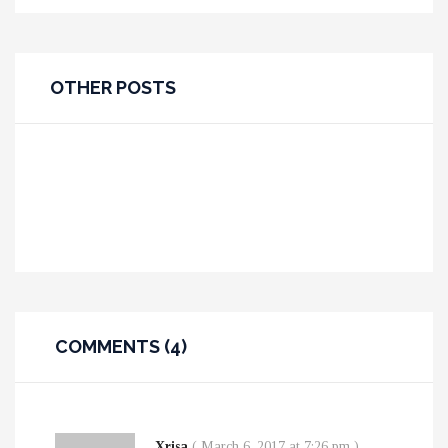
OTHER POSTS
COMMENTS (4)
BELGIUM AND NETHERLANDS BY TRAIN
Xrisa
(
March 6, 2017 at 7:26 pm
)