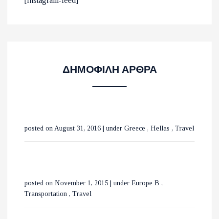
ΟΙ 10 ΟΜΟΡΦΟΤΕΡΕΣ
[instagram-feed]
ΠΑΡΑΛΙΕΣ ΣΤΟ ΛΑΣΙΘΙ
ΜΕ ΤΡΕΝΑ ΣΕ ΒΕΛΓΙΟ ΚΑΙ
ΔΗΜΟΦΙΛΗ ΑΡΘΡΑ
ΟΛΛΑΝΔΙΑ
ΟΙ ΚΑΤΑΡΡΑΚΤΕΣ ΤΗΣ
posted on August 31, 2016
|
under
Greece
,
Hellas
,
Travel
ΒΑΡΒΑΡΑΣ ΣΤΗΝ ΟΡΕΙΝΗ
ΧΑΛΚΙΔΙΚΗ
ΕΞΕΡΕΥΝΩΝΤΑΣ ΤΟ
posted on November 1, 2015
|
under
Europe B
,
ΒΟΥΚΟΥΡΕΣΤΙ ΣΕ 3 ΗΜΕΡΕΣ
Transportation
,
Travel