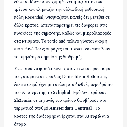
έδαφος. Μόνο όταν χαμηλώνει η ταχύτητα του
τρένου και πλησιάζει την ολλανδική μεθοριακή
πόλη
Rosenthal,
υποψιάζεται κανείς ότι μετέβει σε
άλλο κράτος. Έπειτα παρατηρεί τις διαφορές στις
πινακίδες της σήμανσης, καθώς και μικροδιαφορές
στα κτίσματα. Το τοπίο από πεδινό γίνεται ακόμη
πιο πεδινό. Ίσως οι ράγες του τρένου να αποτελούν
το υψηλότερο σημείο της διαδρομής.
Έως ότου να φτάσει κανείς στον τελικό προορισμό
του, σταματά στις πόλεις
Dortreht
και
Rotterdam,
έπειτα σειρά έχει μία στάση στο διεθνές αεροδρόμιο
του Άμστερνταμ, το
Schiphol.
Εφόσον περάσουν
2
h25min,
οι μηχανές του τρένου θα σβήσουν στο
τερματικό σταθμό
Amsterdam Centraal
.
Το
κόστος της διαδρομής ανέρχεται στα
33 ευρώ
ανά
άτομο.