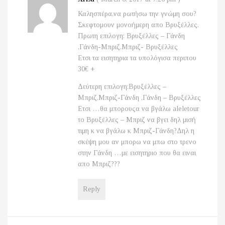
Καλησπέρα,να ρωτήσω την γνώμη σου?
Σκεφτομουν μονοήμερη απο Βρυξέλλες.
Πρωτη επιλογη: Βρυξέλλες – Γάνδη
,Γάνδη-Μπριζ,Μπριζ- Βρυξέλλες
Ετσι τα εισητηρια τα υπολόγισα περιπου
30€ +
Δεύτερη επιλογη:Βρυξέλλες –
Μπριζ,Μπριζ-Γάνδη ,Γάνδη – Βρυξέλλες
Ετσι …θα μπορουςα να βγάλω aleletour
το Βρυξέλλες – Μπριζ να βγει δηλ μισή
τιμη κ να βγάλω κ Μπριζ-Γάνδη?Δηλ η
σκέψη μου αν μπορω να μπω στο τρενο
στην Γάνδη …με εισητηριο που θα ειναι
απο Μπριζ???
Reply