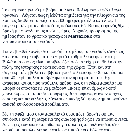
Το επόμενο πρωινό με βρήκε με λιγάκι θολωμένο κεφάλι λόγω
κρασιών . Λέγεται πως η Μάλτα φημίζεται για την ηλιοφάνεια της
και πως διαθέτει τουλάχιστον 300 ημέρες με ήλιο ανά έτος. Η
συγκεκριμένη ήταν μία από τις υπόλοιπες 65. Βαρύς ουρανός δίχως
βροχή με συνόδευε τις πρώτες ώρες. Αρχικός προορισμός της
ημέρας ήταν το γραφικό ψαροχώρι
Marsaxlokk
στα
νοτιοανατολικά του νησιού.
Για να βρεθεί κανείς σε οποιοδήποτε μέρος του νησιού, συνήθως
θα πρέπει να μεταβεί στο κεντρικό σταθμό λεωφορείων στη
Βαλέτα, ο οποίος είναι ακριβώς έξω από τα τείχη και δίπλα στην
πύλη, της ιστορικής πρωτεύουσας της χώρας. Έτσι και στη
συγκεκριμένη βόλτα επιβιβάστηκα στο λεωφορείο 85 και έπειτα
από 40 περίπου λεπτά, βρέθηκα στον προορισμό μου. Έχω
αναφέρει και σε προηγούμενο άρθρο πως στη χώρα παρόλο που
μπορεί οι αποστάσεις να μοιάζουν μικρές, είναι όμως αρκετά
χρονοβόρες με τα μέσα μεταφοράς, διότι αφενός κάνουν συχνές
στάσεις και παράλληλα, λόγω της πυκνής δόμησης δημιουργούνται
αρκετά κυκλοφοριακά προβλήματα.
Με τη άφιξη μου στον παραλιακό οικισμό, η βροχή που μας
συνόδευε κατά τη διάρκεια της διαδρομής άρχισε να επιδεινώνεται.
Δεν είχες εύκολα το περιθώριο για αρκετές περιπλανήσεις στο
χωριό και όφειλες να αρκεστείς σε μικρότερες βόλτες στο