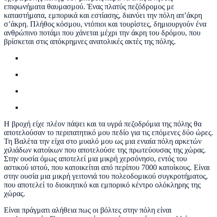
επιφωνήματα θαυμασμού. Ένας πλατύς πεζόδρομος με
καταστήματα, εμπορικά και εστίασης, διανύει την πόλη απ’άκρη
σ’άκρη. Πλήθος κόσμου, ντόπιοι και τουρίστες, δημιουργούν ένα
ανθρώπινο ποτάμι που χάνεται μέχρι την άκρη του δρόμου, που
βρίσκεται στις απόκρημνες ανατολικές ακτές της πόλης.
Η βροχή είχε πλέον πάψει και τα υγρά πεζοδρόμια της πόλης θα
αποτελούσαν το περιπατητικό μου πεδίο για τις επόμενες δύο ώρες.
Τη Βαλέτα την είχα στο μυαλό μου ως μια ενιαία πόλη αρκετών
χιλιάδων κατοίκων που αποτελούσε της πρωτεύουσας της χώρας.
Στην ουσία όμως αποτελεί μια μικρή χερσόνησο, εντός του
αστικού ιστού, που κατοικείται από περίπου 7000 κατοίκους. Είναι
στην ουσία μια μικρή γειτονιά του πολεοδομικού συγκροτήματος,
που αποτελεί το διοικητικό και εμπορικό κέντρο ολόκληρης της
χώρας.
Είναι πράγματι αλήθεια πως οι βόλτες στην πόλη είναι