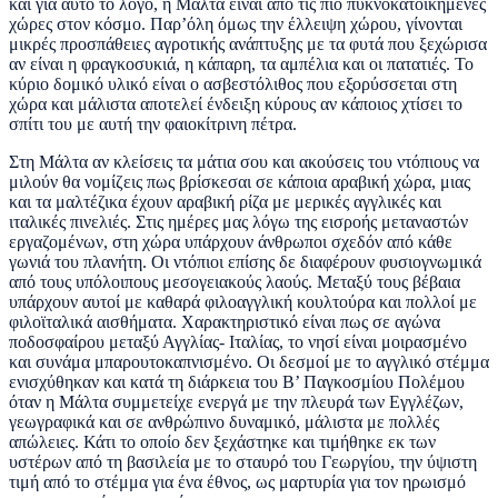
και για αυτό το λόγο, η Μάλτα είναι από τις πιο πυκνοκατοικημένες
χώρες στον κόσμο. Παρ’όλη όμως την έλλειψη χώρου, γίνονται
μικρές προσπάθειες αγροτικής ανάπτυξης με τα φυτά που ξεχώρισα
αν είναι η φραγκοσυκιά, η κάπαρη, τα αμπέλια και οι πατατιές. Το
κύριο δομικό υλικό είναι o ασβεστόλιθος που εξορύσσεται στη
χώρα και μάλιστα αποτελεί ένδειξη κύρους αν κάποιος χτίσει το
σπίτι του με αυτή την φαιοκίτρινη πέτρα.
Στη Μάλτα αν κλείσεις τα μάτια σου και ακούσεις του ντόπιους να
μιλούν θα νομίζεις πως βρίσκεσαι σε κάποια αραβική χώρα, μιας
και τα μαλτέζικα έχουν αραβική ρίζα με μερικές αγγλικές και
ιταλικές πινελιές. Στις ημέρες μας λόγω της εισροής μεταναστών
εργαζομένων, στη χώρα υπάρχουν άνθρωποι σχεδόν από κάθε
γωνιά του πλανήτη. Οι ντόπιοι επίσης δε διαφέρουν φυσιογνωμικά
από τους υπόλοιπους μεσογειακούς λαούς. Μεταξύ τους βέβαια
υπάρχουν αυτοί με καθαρά φιλοαγγλική κουλτούρα και πολλοί με
φιλοϊταλικά αισθήματα. Χαρακτηριστικό είναι πως σε αγώνα
ποδοσφαίρου μεταξύ Αγγλίας- Ιταλίας, το νησί είναι μοιρασμένο
και συνάμα μπαρουτοκαπνισμένο. Οι δεσμοί με το αγγλικό στέμμα
ενισχύθηκαν και κατά τη διάρκεια του Β’ Παγκοσμίου Πολέμου
όταν η Μάλτα συμμετείχε ενεργά με την πλευρά των Εγγλέζων,
γεωγραφικά και σε ανθρώπινο δυναμικό, μάλιστα με πολλές
απώλειες. Κάτι το οποίο δεν ξεχάστηκε και τιμήθηκε εκ των
υστέρων από τη βασιλεία με το σταυρό του Γεωργίου, την ύψιστη
τιμή από το στέμμα για ένα έθνος, ως μαρτυρία για τον ηρωισμό