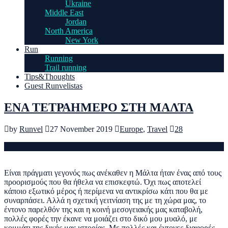
Ukraine
Middle East
Jordan
North America
New York
Run
Running
Trail running
Tips&Thoughts
Guest Runvelistas
ΕΝΑ ΤΕΤΡΑΗΜΕΡΟ ΣΤΗ ΜΑΛΤΑ
by
Runvel
27 November 2019
Europe
,
Travel
28
Είναι πράγματι γεγονός πως ανέκαθεν η Μάλτα ήταν ένας από τους
προορισμούς που θα ήθελα να επισκεφτώ. Όχι πως αποτελεί
κάποιο εξωτικό μέρος ή περίμενα να αντικρίσω κάτι που θα με
συναρπάσει. Αλλά η σχετική γειτνίαση της με τη χώρα μας, το
έντονο παρελθόν της και η κοινή μεσογειακής μας καταβολή,
πολλές φορές την έκανε να μοιάζει στο δικό μου μυαλό, με
κομμάτι της δικής μας ιστορίας. Με πολλές και έντονες διαφορές