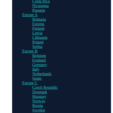
Costa Rica
Nicaragua
Panama
Europe A
Bulgaria
Estonia
Finland
Latvia
Lithuania
Poland
Serbia
Europe B
Belgium
England
Germany
Italy
Netherlands
Spain
Europe C
Czech Republic
Denmark
Hungary
Norway
Russia
Sweden