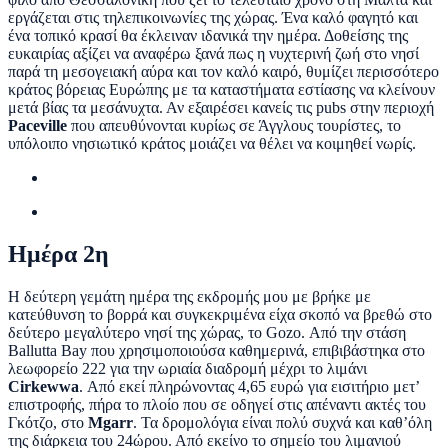
εργάζεται στις τηλεπικοινωνίες της χώρας. Ένα καλό φαγητό και
ένα τοπικό κρασί θα έκλειναν ιδανικά την ημέρα. Δοθείσης της
ευκαιρίας αξίζει να αναφέρω ξανά πως η νυχτερινή ζωή στο νησί
παρά τη μεσογειακή αύρα και τον καλό καιρό, θυμίζει περισσότερο
κράτος βόρειας Ευρώπης με τα καταστήματα εστίασης να κλείνουν
μετά βίας τα μεσάνυχτα. Αν εξαιρέσει κανείς τις pubs στην περιοχή
Paceville
που απευθύνονται κυρίως σε Άγγλους τουρίστες, το
υπόλοιπο νησιωτικό κράτος μοιάζει να θέλει να κοιμηθεί νωρίς.
Ημέρα 2η
Η δεύτερη γεμάτη ημέρα της εκδρομής μου με βρήκε με
κατεύθυνση το βορρά και συγκεκριμένα είχα σκοπό να βρεθώ στο
δεύτερο μεγαλύτερο νησί της χώρας, το Gozo. Από την στάση
Ballutta Βay που χρησιμοποιούσα καθημερινά, επιβιβάστηκα στο
λεωφορείο 222 για την ωριαία διαδρομή μέχρι το λιμάνι
Cirkewwa
. Από εκεί πληρώνοντας 4,65 ευρώ για εισιτήριο μετ’
επιστροφής, πήρα το πλοίο που σε οδηγεί στις απέναντι ακτές του
Γκότζο, στο
Mgarr
. Τα δρομολόγια είναι πολύ συχνά και καθ’όλη
της διάρκεια του 24ώρου. Από εκείνο το σημείο του λιμανιού