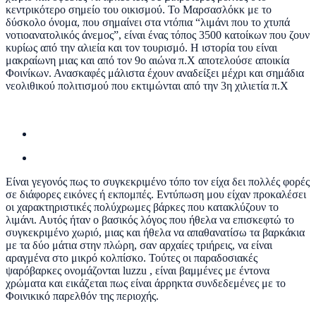
κεντρικότερο σημείο του οικισμού. Το Μαρσασλόκκ με το
δύσκολο όνομα, που σημαίνει στα ντόπια “λιμάνι που το χτυπά
νοτιοανατολικός άνεμος”, είναι ένας τόπος 3500 κατοίκων που ζουν
κυρίως από την αλιεία και τον τουρισμό. Η ιστορία του είναι
μακραίωνη μιας και από τον 9ο αιώνα π.Χ αποτελούσε αποικία
Φοινίκων. Ανασκαφές μάλιστα έχουν αναδείξει μέχρι και σημάδια
νεολιθικού πολιτισμού που εκτιμώνται από την 3η χιλιετία π.Χ
Είναι γεγονός πως το συγκεκριμένο τόπο τον είχα δει πολλές φορές
σε διάφορες εικόνες ή εκπομπές. Εντύπωση μου είχαν προκαλέσει
οι χαρακτηριστικές πολύχρωμες βάρκες που κατακλύζουν το
λιμάνι. Αυτός ήταν ο βασικός λόγος που ήθελα να επισκεφτώ το
συγκεκριμένο χωριό, μιας και ήθελα να απαθανατίσω τα βαρκάκια
με τα δύο μάτια στην πλώρη, σαν αρχαίες τριήρεις, να είναι
αραγμένα στο μικρό κολπίσκο. Τούτες οι παραδοσιακές
ψαρόβαρκες ονομάζονται luzzu , είναι βαμμένες με έντονα
χρώματα και εικάζεται πως είναι άρρηκτα συνδεδεμένες με το
Φοινικικό παρελθόν της περιοχής.