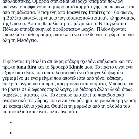
απολαυστικές. Όμορφα στενά και υπέροχα κτίσματα πολλών
αιώνων, ομορφαίνουν το μικρό αυτό κομμάτι γης που περικλείεται
από τη θάλασσα. Κτισμένη από
Ιωαννίτες Ιππότες
το 16ο αιώνα,
η Βαλέτα αποτελεί μνημείο παγκόσμιας πολιτισμικής κληρονομιάς
της Unesco. Από τη θεμελίωση της μέχρι και το Β Παγκόσμιο
Πόλεμο υπήρξε σκηνικό σφοδρότατων μαχών. Πλέον έχοντας
επουλώσει κάθε τραύμα, αποτελεί ένα στολίδι για τη χώρα και για
όλη τη Μεσόγειο.
Γυρίζοντας τη Βαλέτα απ’άκρη σ’άκρη σχεδόν, απήλαυσα και την
πρώτη
tuna ftira
και το δροσερό
Kinnie
μου. To πρώτο είναι ένα
εξαιρετικό σνακ που αποτελείται από ένα στρογγυλό ψωμάκι
γεμισμένο με ένα μείγμα που αποτελείται από τόνο, κάπαρη,
πιπεριά, αγγουράκι τουρσί, κρεμμυδάκι και ντομάτα, Μπορείτε να
το βρείτε σε διάφορες παραλλαγές, με διάφορα άλλα υλικά, όπως
σαρδέλες, πατάτες κτλ. Το δεύτερο αποτελεί το παραδοσιακό
αναψυκτικό της χώρας, που είναι ένα ρόφημα με γλυκόπικρη γεύση
με καραμελένιο χρώμα. Θυμίζει τη μυρωδιά από τη φλούδα του
πορτοκαλιού και είναι πολύ εύγευστο.