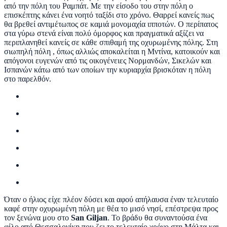
από την πόλη του Ραμπάτ. Με την είσοδο του στην πόλη ο
επισκέπτης κάνει ένα νοητό ταξίδι στο χρόνο. Θαρρεί κανείς πως
θα βρεθεί αντιμέτωπος σε καμιά μονομαχία ιπποτών. Ο περίπατος
στα γύρω στενά είναι πολύ όμορφος και πραγματικά αξίζει να
περιπλανηθεί κανείς σε κάθε σπιθαμή της οχυρωμένης πόλης. Στη
σιωπηλή πόλη , όπως αλλιώς αποκαλείται η Μντίνα, κατοικούν και
απόγονοι ευγενών από τις οικογένειες Νορμανδών, Σικελών και
Ισπανών κάτω από των οποίων την κυριαρχία βρισκόταν η πόλη
στο παρελθόν.
Όταν ο ήλιος είχε πλέον δύσει και αφού απήλαυσα έναν τελευταίο
καφέ στην οχυρωμένη πόλη με θέα το μισό νησί, επέστρεψα προς
τον ξενώνα μου στο
San Giljan
. Το βράδυ θα συναντούσα ένα
φίλο από Θεσσαλονίκη που ζει το τελευταίο χρόνο στη Μάλτα και