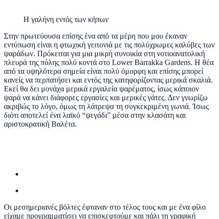
Η γαλήνη εντός των κήπων
Στην πρωτεύουσα επίσης ένα από τα μέρη που μου έκαναν
εντύπωση είναι η φτωχική γειτονιά με τις πολύχρωμες καλύβες των
ψαράδων. Πρόκειται για μια μικρή συνοικία στη νοτιοανατολική
πλευρά της πόλης πολύ κοντά στο Lower Barrakka Gardens. Η θέα
από τα υψηλότερα σημεία είναι πολύ όμορφη και επίσης μπορεί
κανείς να περπατήσει και εντός της κατηφορίζοντας μερικά σκαλιά.
Εκεί θα δει μονάχα μερικά εργαλεία ψαρέματος, ίσως κάποιον
ψαρά να κάνει διάφορες εργασίες και μερικές γάτες. Δεν γνωρίζω
ακριβώς το λόγο, όμως τη λάτρεψα τη συγκεκριμένη γωνιά. Ίσως
διότι αποτελεί ένα λαϊκό “ψεγάδι” μέσα στην κλασάτη και
αριστοκρατική Βαλέτα.
Οι μεσημεριανές βόλτες έφταναν στο τέλος τους και με ένα φίλο
είχαμε προγραμματίσει να επισκεφτούμε και πάλι τη γραφική