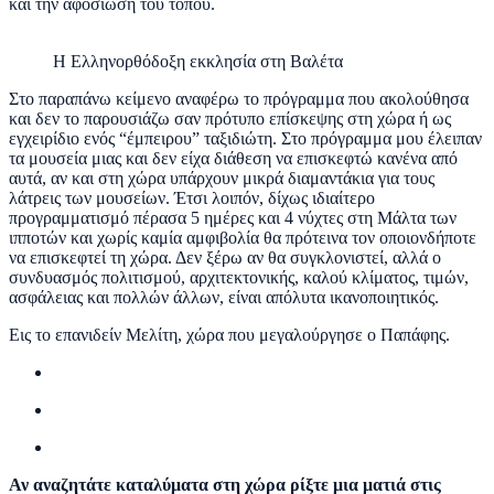
και την αφοσίωση του τόπου.
Η Ελληνορθόδοξη εκκλησία στη Βαλέτα
Στο παραπάνω κείμενο αναφέρω το πρόγραμμα που ακολούθησα
και δεν το παρουσιάζω σαν πρότυπο επίσκεψης στη χώρα ή ως
εγχειρίδιο ενός “έμπειρου” ταξιδιώτη. Στο πρόγραμμα μου έλειπαν
τα μουσεία μιας και δεν είχα διάθεση να επισκεφτώ κανένα από
αυτά, αν και στη χώρα υπάρχουν μικρά διαμαντάκια για τους
λάτρεις των μουσείων. Έτσι λοιπόν, δίχως ιδιαίτερο
προγραμματισμό πέρασα 5 ημέρες και 4 νύχτες στη Μάλτα των
ιπποτών και χωρίς καμία αμφιβολία θα πρότεινα τον οποιονδήποτε
να επισκεφτεί τη χώρα. Δεν ξέρω αν θα συγκλονιστεί, αλλά ο
συνδυασμός πολιτισμού, αρχιτεκτονικής, καλού κλίματος, τιμών,
ασφάλειας και πολλών άλλων, είναι απόλυτα ικανοποιητικός.
Εις το επανιδείν Μελίτη, χώρα που μεγαλούργησε ο Παπάφης.
Αν αναζητάτε καταλύματα στη χώρα ρίξτε μια ματιά στις