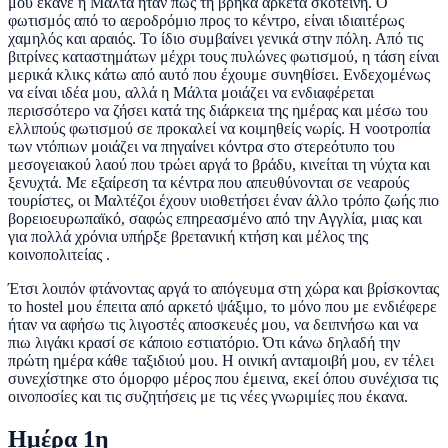
μου έκανε η Μάλτα ήταν πως τη βρήκα αρκετά σκοτεινή. Ο
φωτισμός από το αεροδρόμιο προς το κέντρο, είναι ιδιαιτέρως
χαμηλός και αραιός. Το ίδιο συμβαίνει γενικά στην πόλη. Από τις
βιτρίνες καταστημάτων μέχρι τους πυλώνες φωτισμού, η τάση είναι
μερικά κλικς κάτω από αυτό που έχουμε συνηθίσει. Ενδεχομένως
να είναι ιδέα μου, αλλά η Μάλτα μοιάζει να ενδιαφέρεται
περισσότερο να ζήσει κατά της διάρκεια της ημέρας και μέσω του
ελλιπούς φωτισμού σε προκαλεί να κοιμηθείς νωρίς. Η νοοτροπία
των ντόπιων μοιάζει να πηγαίνει κόντρα στο στερεότυπο του
μεσογειακού λαού που τρώει αργά το βράδυ, κινείται τη νύχτα και
ξενυχτά. Με εξαίρεση τα κέντρα που απευθύνονται σε νεαρούς
τουρίστες, οι Μαλτέζοι έχουν υιοθετήσει έναν άλλο τρόπο ζωής πιο
βορειοευρωπαϊκό, σαφώς επηρεασμένο από την Αγγλία, μιας και
για πολλά χρόνια υπήρξε βρετανική κτήση και μέλος της
κοινοπολιτείας .
Έτσι λοιπόν φτάνοντας αργά το απόγευμα στη χώρα και βρίσκοντας
το hostel μου έπειτα από αρκετό ψάξιμο, το μόνο που με ενδιέφερε
ήταν να αφήσω τις λιγοστές αποσκευές μου, να δειπνήσω και να
πιω λιγάκι κρασί σε κάποιο εστιατόριο. Ότι κάνω δηλαδή την
πρώτη ημέρα κάθε ταξιδιού μου. Η οινική ανταμοιβή μου, εν τέλει
συνεχίστηκε στο όμορφο μέρος που έμεινα, εκεί όπου συνέχισα τις
οινοποσίες και τις συζητήσεις με τις νέες γνωριμίες που έκανα.
Ημέρα 1η