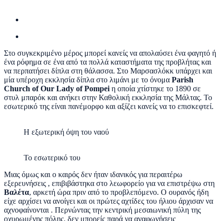
Στο συγκεκριμένο μέρος μπορεί κανείς να απολαύσει ένα φαγητό ή
ένα ρόφημα σε ένα από τα πολλά καταστήματα της προβλήτας και
να περπατήσει δίπλα στη θάλασσα. Στο Μαρσασλόκκ υπάρχει και
μία υπέροχη εκκλησία δίπλα στο λιμάνι με το όνομα
Parish
Church of Our Lady of Pompei
η οποία χτίστηκε το 1890 σε
στυλ μπαρόκ και ανήκει στην Καθολική εκκλησία της Μάλτας. Το
εσωτερικό της είναι πανέμορφο και αξίζει κανείς να το επισκεφτεί.
Η εξωτερική όψη του ναού
Το εσωτερικό του
Μιας όμως και ο καιρός δεν ήταν ιδανικός για περαιτέρω
εξερευνήσεις , επιβιβάστηκα στο λεωφορείο για να επιστρέψω στη
Βαλέτα
, αρκετή ώρα πριν από το προβλεπόμενο. Ο ουρανός ήδη
είχε αρχίσει να ανοίγει και οι πρώτες αχτίδες του ήλιου άρχισαν να
αχνοφαίνονται . Περνώντας την κεντρική μεσαιωνική πύλη της
οχυρωμένης πόλης, δεν μπορείς παρά να αναφωνήσεις