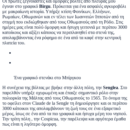
Οι πρώτες ξέγνοιαστες και όμορφες βόλτες από πλευράς μου
έγιναν στο γραφικό
Birgu
. Πρόκειται για ένα ασφαλές αγκυροβόλι
με μακραίωνη ιστορία. Υπήρξε κτίση Φοινίκων, Ελλήνων,
Ρωμαίων, Οθωμανών και εν τέλει των Ιωαννιτών Ιπποτών από τη
στιγμή που εκδιώχθηκαν από τους Οθωμανούς από τη Ρόδο. Στις
ημέρες μας είναι πολύ όμορφη και ήσυχη γειτονιά με περίπου 3000
κατοίκους και αξίζει κάποιος να περιπλανηθεί στα στενά της,
απολαμβάνοντας ένα ρόφημα σε ένα από τα καφέ στην κεντρική
πλατεία του.
Ένα γραφικό στενάκι στο Μπίργκου
Η συνέχεια της βόλτας με βρήκε στην άλλη πόλη, την
Senglea
. Στο
παρελθόν υπήρξε οχυρωμένη και έπαιξε σημαντικό ρόλο στην
πολιορκία της Μάλτας από τους Οθωμανούς το 1565. Το όνομα της
το οφείλει στον Claude de la Sengle τη δημιούργησε και οι περίπου
3000 κάτοικοι της απολαμβάνουν τη ζωή τους σε ένα εξαιρετικό
μέρος, ίσως σε ένα από τα πιο γραφικά και ήσυχα μέρη του νησιού.
Την τρίτη πόλη , την Cospicua, την παρέλειψα και αργότερα έμαθα
πως είναι η λιγότερο όμορφη.