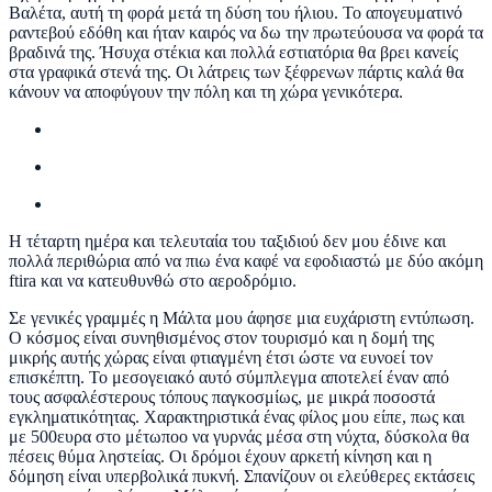
Βαλέτα, αυτή τη φορά μετά τη δύση του ήλιου. Το απογευματινό
ραντεβού εδόθη και ήταν καιρός να δω την πρωτεύουσα να φορά τα
βραδινά της. Ήσυχα στέκια και πολλά εστιατόρια θα βρει κανείς
στα γραφικά στενά της. Οι λάτρεις των ξέφρενων πάρτις καλά θα
κάνουν να αποφύγουν την πόλη και τη χώρα γενικότερα.
Η τέταρτη ημέρα και τελευταία του ταξιδιού δεν μου έδινε και
πολλά περιθώρια από να πιω ένα καφέ να εφοδιαστώ με δύο ακόμη
ftira και να κατευθυνθώ στο αεροδρόμιο.
Σε γενικές γραμμές η Μάλτα μου άφησε μια ευχάριστη εντύπωση.
Ο κόσμος είναι συνηθισμένος στον τουρισμό και η δομή της
μικρής αυτής χώρας είναι φτιαγμένη έτσι ώστε να ευνοεί τον
επισκέπτη. Το μεσογειακό αυτό σύμπλεγμα αποτελεί έναν από
τους ασφαλέστερους τόπους παγκοσμίως, με μικρά ποσοστά
εγκληματικότητας. Χαρακτηριστικά ένας φίλος μου είπε, πως και
με 500ευρα στο μέτωποο να γυρνάς μέσα στη νύχτα, δύσκολα θα
πέσεις θύμα ληστείας. Οι δρόμοι έχουν αρκετή κίνηση και η
δόμηση είναι υπερβολικά πυκνή. Σπανίζουν οι ελεύθερες εκτάσεις