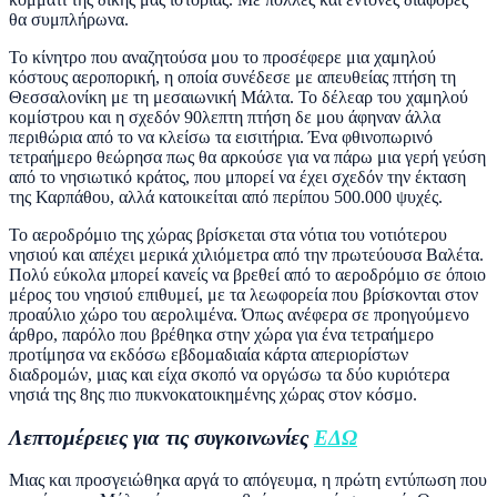
θα συμπλήρωνα.
Το κίνητρο που αναζητούσα μου το προσέφερε μια χαμηλού
κόστους αεροπορική, η οποία συνέδεσε με απευθείας πτήση τη
Θεσσαλονίκη με τη μεσαιωνική Μάλτα. Το δέλεαρ του χαμηλού
κομίστρου και η σχεδόν 90λεπτη πτήση δε μου άφηναν άλλα
περιθώρια από το να κλείσω τα εισιτήρια. Ένα φθινοπωρινό
τετραήμερο θεώρησα πως θα αρκούσε για να πάρω μια γερή γεύση
από το νησιωτικό κράτος, που μπορεί να έχει σχεδόν την έκταση
της Καρπάθου, αλλά κατοικείται από περίπου 500.000 ψυχές.
Το αεροδρόμιο της χώρας βρίσκεται στα νότια του νοτιότερου
νησιού και απέχει μερικά χιλιόμετρα από την πρωτεύουσα Βαλέτα.
Πολύ εύκολα μπορεί κανείς να βρεθεί από το αεροδρόμιο σε όποιο
μέρος του νησιού επιθυμεί, με τα λεωφορεία που βρίσκονται στον
προαύλιο χώρο του αερολιμένα. Όπως ανέφερα σε προηγούμενο
άρθρο, παρόλο που βρέθηκα στην χώρα για ένα τετραήμερο
προτίμησα να εκδόσω εβδομαδιαία κάρτα απεριορίστων
διαδρομών, μιας και είχα σκοπό να οργώσω τα δύο κυριότερα
νησιά της 8ης πιο πυκνοκατοικημένης χώρας στον κόσμο.
Λεπτομέρειες για τις συγκοινωνίες
ΕΔΩ
Μιας και προσγειώθηκα αργά το απόγευμα, η πρώτη εντύπωση που