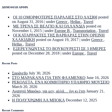
ΔΗΜΟΦΙΛΗ ΑΡΘΡΑ
ΟΙ 10 ΟΜΟΡΦΟΤΕΡΕΣ ΠΑΡΑΛΙΕΣ ΣΤΟ ΛΑΣΙΘΙ
posted
on August 31, 2016
|
under
Greece
,
Hellas
,
Travel
ΜΕ ΤΡΕΝΑ ΣΕ ΒΕΛΓΙΟ ΚΑΙ ΟΛΛΑΝΔΙΑ
posted on
November 1, 2015
|
under
Europe B
,
Transportation
,
Travel
ΟΙ ΚΑΤΑΡΡΑΚΤΕΣ ΤΗΣ ΒΑΡΒΑΡΑΣ ΣΤΗΝ ΟΡΕΙΝΗ
ΧΑΛΚΙΔΙΚΗ
posted on August 19, 2017
|
under
Greece
,
Hellas
,
Travel
ΕΞΕΡΕΥΝΩΝΤΑΣ ΤΟ ΒΟΥΚΟΥΡΕΣΤΙ ΣΕ 3 ΗΜΕΡΕΣ
posted on December 28, 2018
|
under
Europe
,
Travel
Recent Posts
Σαράγεβο
July 30, 2026
ΣΤΟ ΜΑΡΑΚΑΝΑ ΓΙΑ ΤΗΝ ΦΛΑΜΕΝΚΟ
June 16, 2026
ΡΕΚΟΛΕΤΑ. ΕΝΑ ΚΟΙΜΗΤΗΡΙΟ ΥΠΑΙΘΡΙΟ ΜΟΥΣΕΙΟ
March 20, 2026
Αγαπητό Μαρόκο, ναι μεν, αλλά… όχι κι έτσι
January 21,
2026
Η ΠΟΛΥΧΡΩΜΗ ΛΑ ΜΠΟΚΑ
December 12, 2025
Recent Comments