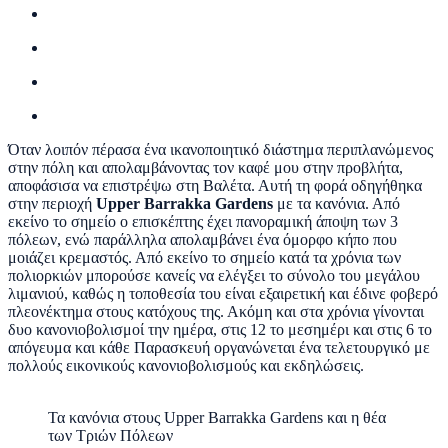
Όταν λοιπόν πέρασα ένα ικανοποιητικό διάστημα περιπλανώμενος
στην πόλη και απολαμβάνοντας τον καφέ μου στην προβλήτα,
αποφάσισα να επιστρέψω στη Βαλέτα. Αυτή τη φορά οδηγήθηκα
στην περιοχή
Upper Barrakka Gardens
με τα κανόνια. Από
εκείνο το σημείο ο επισκέπτης έχει πανοραμική άποψη των 3
πόλεων, ενώ παράλληλα απολαμβάνει ένα όμορφο κήπο που
μοιάζει κρεμαστός. Από εκείνο το σημείο κατά τα χρόνια των
πολιορκιών μπορούσε κανείς να ελέγξει το σύνολο του μεγάλου
λιμανιού, καθώς η τοποθεσία του είναι εξαιρετική και έδινε φοβερό
πλεονέκτημα στους κατόχους της. Ακόμη και στα χρόνια γίνονται
δυο κανονιοβολισμοί την ημέρα, στις 12 το μεσημέρι και στις 6 το
απόγευμα και κάθε Παρασκευή οργανώνεται ένα τελετουργικό με
πολλούς εικονικούς κανονιοβολισμούς και εκδηλώσεις.
Τα κανόνια στους Upper Barrakka Gardens και η θέα
των Τριών Πόλεων