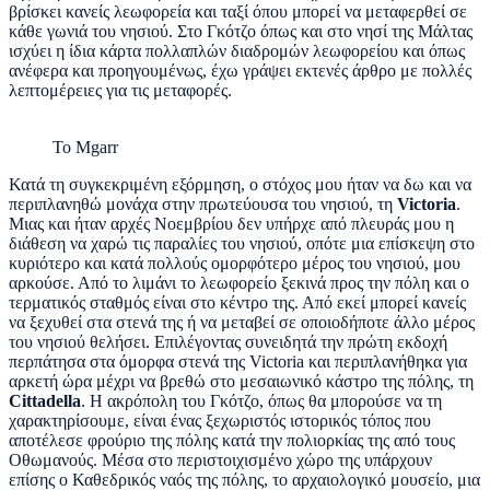
βρίσκει κανείς λεωφορεία και ταξί όπου μπορεί να μεταφερθεί σε
κάθε γωνιά του νησιού. Στο Γκότζο όπως και στο νησί της Μάλτας
ισχύει η ίδια κάρτα πολλαπλών διαδρομών λεωφορείου και όπως
ανέφερα και προηγουμένως, έχω γράψει εκτενές άρθρο με πολλές
λεπτομέρειες για τις μεταφορές.
Το Mgarr
Κατά τη συγκεκριμένη εξόρμηση, ο στόχος μου ήταν να δω και να
περιπλανηθώ μονάχα στην πρωτεύουσα του νησιού, τη
Victoria
.
Μιας και ήταν αρχές Νοεμβρίου δεν υπήρχε από πλευράς μου η
διάθεση να χαρώ τις παραλίες του νησιού, οπότε μια επίσκεψη στο
κυριότερο και κατά πολλούς ομορφότερο μέρος του νησιού, μου
αρκούσε. Από το λιμάνι το λεωφορείο ξεκινά προς την πόλη και ο
τερματικός σταθμός είναι στο κέντρο της. Από εκεί μπορεί κανείς
να ξεχυθεί στα στενά της ή να μεταβεί σε οποιοδήποτε άλλο μέρος
του νησιού θελήσει. Επιλέγοντας συνειδητά την πρώτη εκδοχή
περπάτησα στα όμορφα στενά της Victoria και περιπλανήθηκα για
αρκετή ώρα μέχρι να βρεθώ στο μεσαιωνικό κάστρο της πόλης, τη
Cittadella
. H ακρόπολη του Γκότζο, όπως θα μπορούσε να τη
χαρακτηρίσουμε, είναι ένας ξεχωριστός ιστορικός τόπος που
αποτέλεσε φρούριο της πόλης κατά την πολιορκίας της από τους
Οθωμανούς. Μέσα στο περιστοιχισμένο χώρο της υπάρχουν
επίσης ο Καθεδρικός ναός της πόλης, το αρχαιολογικό μουσείο, μια