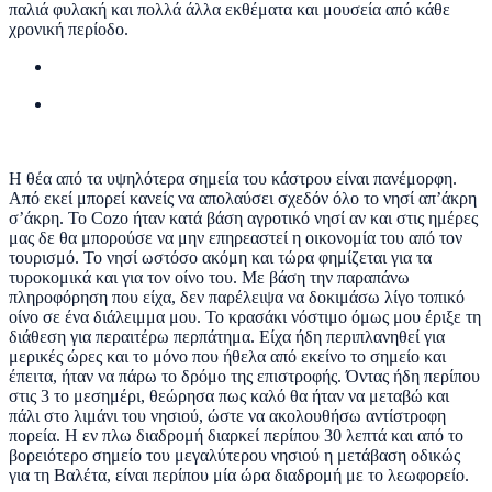
παλιά φυλακή και πολλά άλλα εκθέματα και μουσεία από κάθε
χρονική περίοδο.
Η θέα από τα υψηλότερα σημεία του κάστρου είναι πανέμορφη.
Από εκεί μπορεί κανείς να απολαύσει σχεδόν όλο το νησί απ’άκρη
σ’άκρη. Το Cozo ήταν κατά βάση αγροτικό νησί αν και στις ημέρες
μας δε θα μπορούσε να μην επηρεαστεί η οικονομία του από τον
τουρισμό. Το νησί ωστόσο ακόμη και τώρα φημίζεται για τα
τυροκομικά και για τον οίνο του. Με βάση την παραπάνω
πληροφόρηση που είχα, δεν παρέλειψα να δοκιμάσω λίγο τοπικό
οίνο σε ένα διάλειμμα μου. Το κρασάκι νόστιμο όμως μου έριξε τη
διάθεση για περαιτέρω περπάτημα. Είχα ήδη περιπλανηθεί για
μερικές ώρες και το μόνο που ήθελα από εκείνο το σημείο και
έπειτα, ήταν να πάρω το δρόμο της επιστροφής. Όντας ήδη περίπου
στις 3 το μεσημέρι, θεώρησα πως καλό θα ήταν να μεταβώ και
πάλι στο λιμάνι του νησιού, ώστε να ακολουθήσω αντίστροφη
πορεία. Η εν πλω διαδρομή διαρκεί περίπου 30 λεπτά και από το
βορειότερο σημείο του μεγαλύτερου νησιού η μετάβαση οδικώς
για τη Βαλέτα, είναι περίπου μία ώρα διαδρομή με το λεωφορείο.