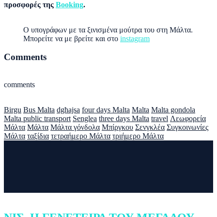
προσφορές της
Booking
.
O υπογράφων με τα ξινισμένα μούτρα του στη Μάλτα.
Μπορείτε να με βρείτε και στο
instagram
Comments
comments
Birgu
Bus Malta
dgħajsa
four days Malta
Malta
Malta gondola
Malta public transport
Senglea
three days Malta
travel
Λεωφορεία
Μάλτα
Μάλτα
Μάλτα γόνδολα
Μπίργκου
Σενγκλέα
Συγκοινωνίες
Μάλτα
ταξίδια
τετραήμερο Μάλτα
τριήμερο Μάλτα