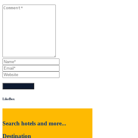
LikeBox
Search hotels and more...
Destination