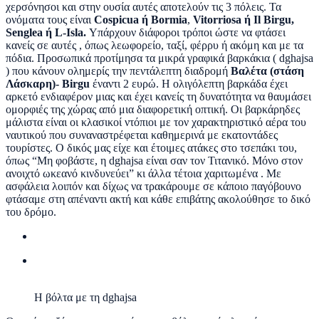
χερσόνησοι και στην ουσία αυτές αποτελούν τις 3 πόλεις. Τα
ονόματα τους είναι
Cospicua ή Bormia
,
Vitorriosa ή Il Birgu,
Senglea ή L-Isla.
Υπάρχουν διάφοροι τρόποι ώστε να φτάσει
κανείς σε αυτές , όπως λεωφορείο, ταξί, φέρρυ ή ακόμη και με τα
πόδια. Προσωπικά προτίμησα τα μικρά γραφικά βαρκάκια ( dghajsa
) που κάνουν ολημερίς την πεντάλεπτη διαδρομή
Βαλέτα (στάση
Λάσκαρη)- Birgu
έναντι 2 ευρώ. Η ολιγόλεπτη βαρκάδα έχει
αρκετό ενδιαφέρον μιας και έχει κανείς τη δυνατότητα να θαυμάσει
ομορφιές της χώρας από μια διαφορετική οπτική. Οι βαρκάρηδες
μάλιστα είναι οι κλασικοί ντόπιοι με τον χαρακτηριστικό αέρα του
ναυτικού που συναναστρέφεται καθημερινά με εκατοντάδες
τουρίστες. Ο δικός μας είχε και έτοιμες ατάκες στο τσεπάκι του,
όπως “Μη φοβάστε, η dghajsa είναι σαν τον Τιτανικό. Μόνο στον
ανοιχτό ωκεανό κινδυνεύει” κι άλλα τέτοια χαριτωμένα . Με
ασφάλεια λοιπόν και δίχως να τρακάρουμε σε κάποιο παγόβουνο
φτάσαμε στη απέναντι ακτή και κάθε επιβάτης ακολούθησε το δικό
του δρόμο.
H βόλτα με τη dghajsa