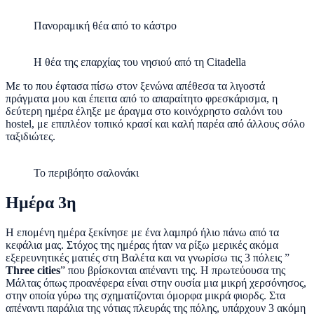
Πανοραμική θέα από το κάστρο
Η θέα της επαρχίας του νησιού από τη Citadella
Με το που έφτασα πίσω στον ξενώνα απέθεσα τα λιγοστά
πράγματα μου και έπειτα από το απαραίτητο φρεσκάρισμα, η
δεύτερη ημέρα έληξε με άραγμα στο κοινόχρηστο σαλόνι του
hostel, με επιπλέον τοπικό κρασί και καλή παρέα από άλλους σόλο
ταξιδιώτες.
Το περιβόητο σαλονάκι
Ημέρα 3η
H επομένη ημέρα ξεκίνησε με ένα λαμπρό ήλιο πάνω από τα
κεφάλια μας. Στόχος της ημέρας ήταν να ρίξω μερικές ακόμα
εξερευνητικές ματιές στη Βαλέτα και να γνωρίσω τις 3 πόλεις ”
Three cities
” που βρίσκονται απέναντι της. Η πρωτεύουσα της
Μάλτας όπως προανέφερα είναι στην ουσία μια μικρή χερσόνησος,
στην οποία γύρω της σχηματίζονται όμορφα μικρά φιορδς. Στα
απέναντι παράλια της νότιας πλευράς της πόλης, υπάρχουν 3 ακόμη