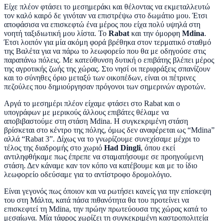
Είχε πλέον φτάσει το μεσημεράκι και θέλοντας να εκμεταλλευτώ
τον καλό καιρό δε γινόταν να επιστρέψω στο δωμάτιο μου. Έτσι
αποφάσισα να επισκεφτώ ένα μέρος που είχα πολύ υψηλά στη
νοητή ταξιδιωτική μου λίστα. Το
Rabat
και την όμορφη
Mdina
.
Έτσι λοιπόν για μία ακόμη φορά βρέθηκα στον τερματικό σταθμό
της Βαλέτα για να πάρω το λεωφορείο που θα με οδηγούσε στις
παραπάνω πόλεις. Με κατεύθυνση δυτική ο επιβάτης βλέπει μέρος
της αγροτικής ζωής της χώρας. Στο νησί οι περιφράξεις σπανίζουν
και το σύνηθες όριο μεταξύ των οικοπέδων, είναι οι πέτρινες
πεζούλες που δημιούργησαν πρόγονοι των σημερινών αγροτών.
Αργά το μεσημέρι πλέον είχαμε φτάσει στο Rabat και ο
υπογράφων με μερικούς άλλους επιβάτες θέλαμε να
αποβιβαστούμε στη στάση Mdina. Η συγκεκριμένη στάση
βρίσκεται στο κέντρο της πόλης, όμως δεν αναφέρεται ως “Mdina”
αλλά “Rabat 3”. Δίχως να το γνωρίζουμε συνεχίσαμε μέχρι το
τέλος της διαδρομής στο χωριό
Had Dingli
, όπου εκεί
αντιληφθήκαμε πως έπρεπε να σταματήσουμε σε προηγούμενη
στάση. Δεν κάναμε καν τον κόπο να κατέβουμε και με το ίδιο
λεωφορείο οδεύσαμε για το αντίστροφο δρομολόγιο.
Είναι γεγονός πως όποιον και να ρωτήσει κανείς για την επίσκεψη
του στη Μάλτα, κατά πάσα πιθανότητα θα του προτείνει να
επισκεφτεί τη Mdina, την πρώην πρωτεύουσα της χώρας κατά το
μεσαίωνα. Μία τάφρος χωρίζει τη συγκεκριμένη καστροπολιτεία