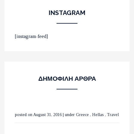
INSTAGRAM
ΟΙ 10 ΟΜΟΡΦΟΤΕΡΕΣ
[instagram-feed]
ΠΑΡΑΛΙΕΣ ΣΤΟ ΛΑΣΙΘΙ
ΜΕ ΤΡΕΝΑ ΣΕ ΒΕΛΓΙΟ ΚΑΙ
ΔΗΜΟΦΙΛΗ ΑΡΘΡΑ
ΟΛΛΑΝΔΙΑ
ΟΙ ΚΑΤΑΡΡΑΚΤΕΣ ΤΗΣ
posted on August 31, 2016
|
under
Greece
,
Hellas
,
Travel
ΒΑΡΒΑΡΑΣ ΣΤΗΝ ΟΡΕΙΝΗ
ΧΑΛΚΙΔΙΚΗ