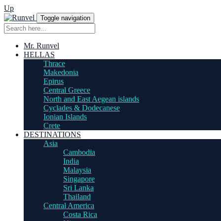
Up
Toggle navigation
Mr. Runvel
HELLAS
Thrace
Makedonia
Epirus
Central Greece
North and East Aegean islands
Cyclades & Dodecanese
Ionian Islands
Crete
DESTINATIONS
Asia
Cambodia
India
Malaysia
Singapore
Sri Lanka
Thailand
Central America
Costa Rica