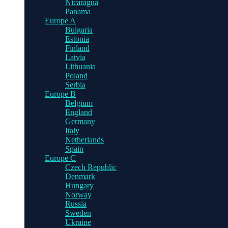
Nicaragua
Panama
Europe A
Bulgaria
Estonia
Finland
Latvia
Lithuania
Poland
Serbia
Europe B
Belgium
England
Germany
Italy
Netherlands
Spain
Europe C
Czech Republic
Denmark
Hungary
Norway
Russia
Sweden
Ukraine