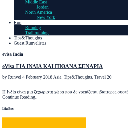
Middle East
Jordan
North America
New York
Run
Running
Trail running
Tips&Thoughts
Guest Runvelistas
evisa India
eVisa ΓΙΑ ΙΝΔΙΑ ΚΑΙ ΠΙΘΑΝΑ ΣΕΝΑΡΙΑ
by
Runvel
4 February 2018
Asia
,
Tips&Thoughts
,
Travel
20
Η Ινδία είναι μια ξεχωριστή χώρα που δε χρειάζεται ιδιαίτερες συστ
Continue Reading...
LikeBox