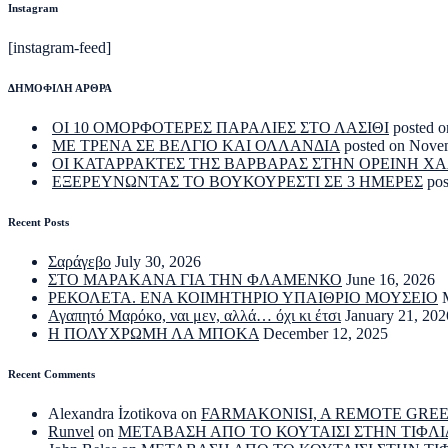
Instagram
[instagram-feed]
ΔΗΜΟΦΙΛΗ ΑΡΘΡΑ
ΟΙ 10 ΟΜΟΡΦΟΤΕΡΕΣ ΠΑΡΑΛΙΕΣ ΣΤΟ ΛΑΣΙΘΙ
posted o
ΜΕ ΤΡΕΝΑ ΣΕ ΒΕΛΓΙΟ ΚΑΙ ΟΛΛΑΝΔΙΑ
posted on Nove
ΟΙ ΚΑΤΑΡΡΑΚΤΕΣ ΤΗΣ ΒΑΡΒΑΡΑΣ ΣΤΗΝ ΟΡΕΙΝΗ Χ
ΕΞΕΡΕΥΝΩΝΤΑΣ ΤΟ ΒΟΥΚΟΥΡΕΣΤΙ ΣΕ 3 ΗΜΕΡΕΣ
po
Recent Posts
Σαράγεβο
July 30, 2026
ΣΤΟ ΜΑΡΑΚΑΝΑ ΓΙΑ ΤΗΝ ΦΛΑΜΕΝΚΟ
June 16, 2026
ΡΕΚΟΛΕΤΑ. ΕΝΑ ΚΟΙΜΗΤΗΡΙΟ ΥΠΑΙΘΡΙΟ ΜΟΥΣΕΙΟ
Αγαπητό Μαρόκο, ναι μεν, αλλά… όχι κι έτσι
January 21, 202
Η ΠΟΛΥΧΡΩΜΗ ΛΑ ΜΠΟΚΑ
December 12, 2025
Recent Comments
Alexandra İzotikova
on
FARMAKONISI, A REMOTE GRE
Runvel
on
ΜΕΤΑΒΑΣΗ ΑΠΟ ΤΟ ΚΟΥΤΑΙΣΙ ΣΤΗΝ ΤΙΦΛΙ