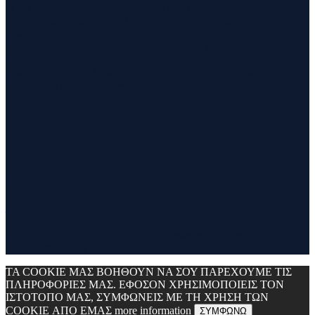
Η θεματολογία του συγκεκριμένου ιστολογίου αφορά κυρίως το
τρέξιμο και τα ταξίδια. Ο τίτλος δεν είναι τίποτα άλλο από την
σύνθεση των λέξεων run και travel και εγένετο το runvel. Γενικά
θα αναφερόμαστε σε ότι μας ενδιαφέρει και μας γοητεύει . Για
παράδειγμα ένα καλό κρασί, μία έκθεση φωτογραφίας, οικολογικές
δράσεις ,υπαίθριες δραστηριότητες, τέχνες και πολλά άλλα θα
έχουν θέση εδώ. Να περνάτε καλά !!!
Contact
Contact Runvel
WORK WITH RUNVEL
TRUSTED BY :
_______________________________
Copyright © 2017 Runvel. All rights reserved. Powered by
www.atcreative.gr
ΤΑ COOKIE ΜΑΣ ΒΟΗΘΟΥΝ ΝΑ ΣΟΥ ΠΑΡΕΧΟΥΜΕ ΤΙΣ
ΠΛΗΡΟΦΟΡΙΕΣ ΜΑΣ. ΕΦΟΣΟΝ ΧΡΗΣΙΜΟΠΟΙΕΙΣ ΤΟΝ
ΙΣΤΟΤΟΠΟ ΜΑΣ, ΣΥΜΦΩΝΕΙΣ ΜΕ ΤΗ ΧΡΗΣΗ ΤΩΝ
COOKIE ΑΠΟ ΕΜΑΣ
more information
ΣΥΜΦΩΝΩ