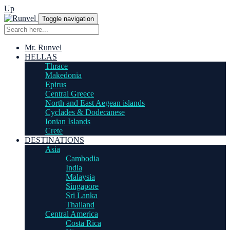
Up
Toggle navigation
Mr. Runvel
HELLAS
Thrace
Makedonia
Epirus
Central Greece
North and East Aegean islands
Cyclades & Dodecanese
Ionian Islands
Crete
DESTINATIONS
Asia
Cambodia
India
Malaysia
Singapore
Sri Lanka
Thailand
Central America
Costa Rica