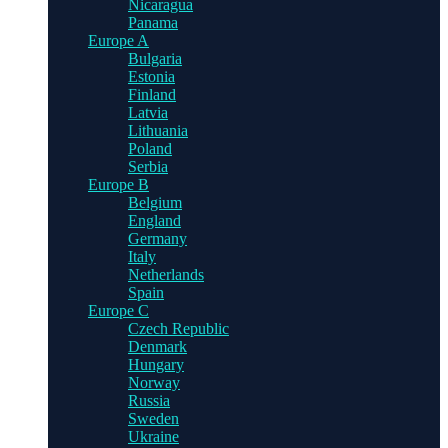
Nicaragua
Panama
Europe A
Bulgaria
Estonia
Finland
Latvia
Lithuania
Poland
Serbia
Europe B
Belgium
England
Germany
Italy
Netherlands
Spain
Europe C
Czech Republic
Denmark
Hungary
Norway
Russia
Sweden
Ukraine