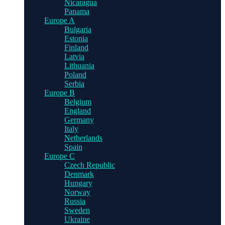
Nicaragua
Panama
Europe A
Bulgaria
Estonia
Finland
Latvia
Lithuania
Poland
Serbia
Europe B
Belgium
England
Germany
Italy
Netherlands
Spain
Europe C
Czech Republic
Denmark
Hungary
Norway
Russia
Sweden
Ukraine