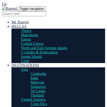
Up
Toggle navigation
Mr. Runvel
HELLAS
Thrace
Makedonia
Epirus
Central Greece
North and East Aegean islands
Cyclades & Dodecanese
Ionian Islands
Crete
DESTINATIONS
Asia
Cambodia
India
Malaysia
Singapore
Sri Lanka
Thailand
Central America
Costa Rica