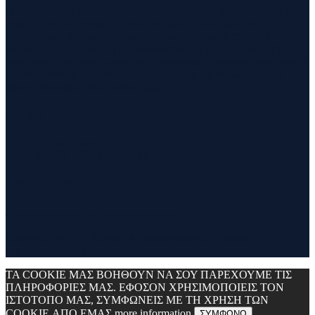
Η θεματολογία του συγκεκριμένου ιστολογίου αφορά κυρίως το
τρέξιμο και τα ταξίδια. Ο τίτλος δεν είναι τίποτα άλλο από την
σύνθεση των λέξεων run και travel και εγένετο το runvel. Γενικά
θα αναφερόμαστε σε ότι μας ενδιαφέρει και μας γοητεύει . Για
παράδειγμα ένα καλό κρασί, μία έκθεση φωτογραφίας, οικολογικές
δράσεις ,υπαίθριες δραστηριότητες, τέχνες και πολλά άλλα θα
έχουν θέση εδώ. Να περνάτε καλά !!!
Contact
Contact Runvel
WORK WITH RUNVEL
TRUSTED BY :
_______________________________
Copyright © 2017 Runvel. All rights reserved. Powered by
www.atcreative.gr
ΤΑ COOKIE ΜΑΣ ΒΟΗΘΟΥΝ ΝΑ ΣΟΥ ΠΑΡΕΧΟΥΜΕ ΤΙΣ
ΠΛΗΡΟΦΟΡΙΕΣ ΜΑΣ. ΕΦΟΣΟΝ ΧΡΗΣΙΜΟΠΟΙΕΙΣ ΤΟΝ
ΙΣΤΟΤΟΠΟ ΜΑΣ, ΣΥΜΦΩΝΕΙΣ ΜΕ ΤΗ ΧΡΗΣΗ ΤΩΝ
COOKIE ΑΠΟ ΕΜΑΣ
more information
ΣΥΜΦΩΝΩ