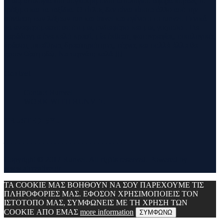
Η θεματολογία του συγκεκριμένου ιστολογίου αφορά κυρίως το
τρέξιμο και τα ταξίδια. Ο τίτλος δεν είναι τίποτα άλλο από την
σύνθεση των λέξεων run και travel και εγένετο το runvel. Γενικά
θα αναφερόμαστε σε ότι μας ενδιαφέρει και μας γοητεύει . Για
παράδειγμα ένα καλό κρασί, μία έκθεση φωτογραφίας, οικολογικές
δράσεις ,υπαίθριες δραστηριότητες, τέχνες και πολλά άλλα θα
έχουν θέση εδώ. Να περνάτε καλά !!!
Contact
Contact Runvel
WORK WITH RUNVEL
TRUSTED BY :
_______________________________
Copyright © 2017 Runvel. All rights reserved. Powered by
www.atcreative.gr
ΤΑ COOKIE ΜΑΣ ΒΟΗΘΟΥΝ ΝΑ ΣΟΥ ΠΑΡΕΧΟΥΜΕ ΤΙΣ
ΠΛΗΡΟΦΟΡΙΕΣ ΜΑΣ. ΕΦΟΣΟΝ ΧΡΗΣΙΜΟΠΟΙΕΙΣ ΤΟΝ
ΙΣΤΟΤΟΠΟ ΜΑΣ, ΣΥΜΦΩΝΕΙΣ ΜΕ ΤΗ ΧΡΗΣΗ ΤΩΝ
COOKIE ΑΠΟ ΕΜΑΣ
more information
ΣΥΜΦΩΝΩ