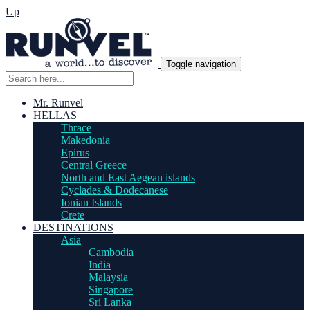
Up
Toggle navigation
Mr. Runvel
HELLAS
Thrace
Makedonia
Epirus
Central Greece
North and East Aegean islands
Cyclades & Dodecanese
Ionian Islands
Crete
DESTINATIONS
Asia
Cambodia
India
Malaysia
Singapore
Sri Lanka