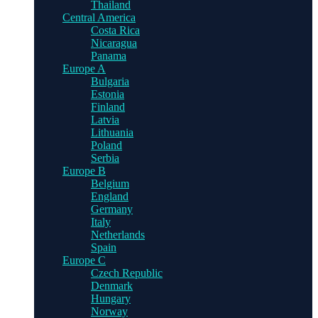
Thailand
Central America
Costa Rica
Nicaragua
Panama
Europe A
Bulgaria
Estonia
Finland
Latvia
Lithuania
Poland
Serbia
Europe B
Belgium
England
Germany
Italy
Netherlands
Spain
Europe C
Czech Republic
Denmark
Hungary
Norway