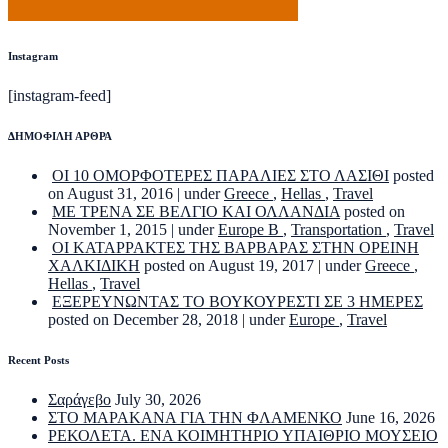
Instagram
[instagram-feed]
ΔΗΜΟΦΙΛΗ ΑΡΘΡΑ
ΟΙ 10 ΟΜΟΡΦΟΤΕΡΕΣ ΠΑΡΑΛΙΕΣ ΣΤΟ ΛΑΣΙΘΙ
posted
on August 31, 2016
|
under
Greece
,
Hellas
,
Travel
ΜΕ ΤΡΕΝΑ ΣΕ ΒΕΛΓΙΟ ΚΑΙ ΟΛΛΑΝΔΙΑ
posted on
November 1, 2015
|
under
Europe B
,
Transportation
,
Travel
ΟΙ ΚΑΤΑΡΡΑΚΤΕΣ ΤΗΣ ΒΑΡΒΑΡΑΣ ΣΤΗΝ ΟΡΕΙΝΗ
ΧΑΛΚΙΔΙΚΗ
posted on August 19, 2017
|
under
Greece
,
Hellas
,
Travel
ΕΞΕΡΕΥΝΩΝΤΑΣ ΤΟ ΒΟΥΚΟΥΡΕΣΤΙ ΣΕ 3 ΗΜΕΡΕΣ
posted on December 28, 2018
|
under
Europe
,
Travel
Recent Posts
Σαράγεβο
July 30, 2026
ΣΤΟ ΜΑΡΑΚΑΝΑ ΓΙΑ ΤΗΝ ΦΛΑΜΕΝΚΟ
June 16, 2026
ΡΕΚΟΛΕΤΑ. ΕΝΑ ΚΟΙΜΗΤΗΡΙΟ ΥΠΑΙΘΡΙΟ ΜΟΥΣΕΙΟ