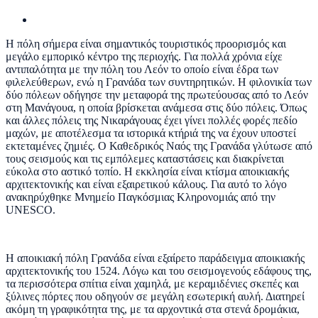
Η πόλη σήμερα είναι σημαντικός τουριστικός προορισμός και
μεγάλο εμπορικό κέντρο της περιοχής. Για πολλά χρόνια είχε
αντιπαλότητα με την πόλη του Λεόν το οποίο είναι έδρα των
φιλελεύθερων, ενώ η Γρανάδα των συντηρητικών. Η φιλονικία των
δύο πόλεων οδήγησε την μεταφορά της πρωτεύουσας από το Λεόν
στη Μανάγουα, η οποία βρίσκεται ανάμεσα στις δύο πόλεις. Όπως
και άλλες πόλεις της Νικαράγουας έχει γίνει πολλές φορές πεδίο
μαχών, με αποτέλεσμα τα ιστορικά κτήριά της να έχουν υποστεί
εκτεταμένες ζημιές. Ο Καθεδρικός Ναός της Γρανάδα γλύτωσε από
τους σεισμούς και τις εμπόλεμες καταστάσεις και διακρίνεται
εύκολα στο αστικό τοπίο. Η εκκλησία είναι κτίσμα αποικιακής
αρχιτεκτονικής και είναι εξαιρετικού κάλους. Για αυτό το λόγο
ανακηρύχθηκε Μνημείο Παγκόσμιας Κληρονομιάς από την
UNESCO.
Η αποικιακή πόλη Γρανάδα είναι εξαίρετο παράδειγμα αποικιακής
αρχιτεκτονικής του 1524. Λόγω και του σεισμογενούς εδάφους της,
τα περισσότερα σπίτια είναι χαμηλά, με κεραμιδένιες σκεπές και
ξύλινες πόρτες που οδηγούν σε μεγάλη εσωτερική αυλή. Διατηρεί
ακόμη τη γραφικότητα της, με τα αρχοντικά στα στενά δρομάκια,