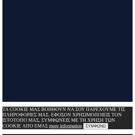
τρέξιμο και τα ταξίδια. Ο τίτλος δεν είναι τίποτα άλλο από την
σύνθεση των λέξεων run και travel και εγένετο το runvel. Γενικά
θα αναφερόμαστε σε ότι μας ενδιαφέρει και μας γοητεύει . Για
παράδειγμα ένα καλό κρασί, μία έκθεση φωτογραφίας, οικολογικές
δράσεις ,υπαίθριες δραστηριότητες, τέχνες και πολλά άλλα θα
έχουν θέση εδώ. Να περνάτε καλά !!!
Contact
Contact Runvel
WORK WITH RUNVEL
TRUSTED BY :
_______________________________
Copyright © 2017 Runvel. All rights reserved. Powered by
www.atcreative.gr
ΤΑ COOKIE ΜΑΣ ΒΟΗΘΟΥΝ ΝΑ ΣΟΥ ΠΑΡΕΧΟΥΜΕ ΤΙΣ
ΠΛΗΡΟΦΟΡΙΕΣ ΜΑΣ. ΕΦΟΣΟΝ ΧΡΗΣΙΜΟΠΟΙΕΙΣ ΤΟΝ
ΙΣΤΟΤΟΠΟ ΜΑΣ, ΣΥΜΦΩΝΕΙΣ ΜΕ ΤΗ ΧΡΗΣΗ ΤΩΝ
COOKIE ΑΠΟ ΕΜΑΣ
more information
ΣΥΜΦΩΝΩ