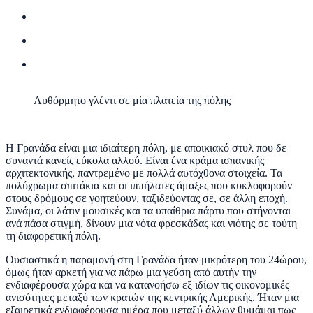
Αυθόρμητο γλέντι σε μία πλατεία της πόλης
Η Γρανάδα είναι μια ιδιαίτερη πόλη, με αποικιακό στυλ που δε
συναντά κανείς εύκολα αλλού. Είναι ένα κράμα ισπανικής
αρχιτεκτονικής, παντρεμένο με πολλά αυτόχθονα στοιχεία. Τα
πολύχρωμα σπιτάκια και οι ιππήλατες άμαξες που κυκλοφορούν
στους δρόμους σε γοητεύουν, ταξιδεύοντας σε, σε άλλη εποχή.
Συνάμα, οι λάτιν μουσικές και τα υπαίθρια πάρτυ που στήνονται
ανά πάσα στιγμή, δίνουν μια νότα φρεσκάδας και νιότης σε τούτη
τη διαφορετική πόλη.
Ουσιαστικά η παραμονή στη Γρανάδα ήταν μικρότερη του 24ώρου,
όμως ήταν αρκετή για να πάρω μια γεύση από αυτήν την
ενδιαφέρουσα χώρα και να κατανοήσω εξ ιδίων τις οικονομικές
ανισότητες μεταξύ των κρατών της κεντρικής Αμερικής. Ήταν μια
εξαιρετικά ενδιαφέρουσα ημέρα που μεταξύ άλλων θυμάμαι πως