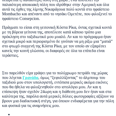
παλαιότερη αποικιακή πόλη που ιδρύθηκε στην Αμερική και όλα
αυτά τις όχθες της λίμνης Νικαράγουα πολύ κοντά στο ηφαίστειο
Mombacho και απέναντι από το νησάκι Ομετέπε, που φιλοξενεί το
ηφαίστειο Consepcion.
Πράγματι το είσαι στη γειτονική Κόστα Ρίκα, όντας σχετικά κοντά
με τη βόρεια γείτονα της, αποτέλεσε κατά κάποιο τρόπο μια
πρόκληση στο ταξιδιωτικό μου μυαλό. Αν και το πρόγραμμα ήταν
σχετικά μικρό και περιορισμένο δε γινόταν να μη ρίξω μια “ματιά”
στο φτωχό συγγενή της Κόστα Ρίκα, με τον οποίο αν εξαιρέσει
κανείς την κοινή γλώσσα, οι διαφορές σε όλα τα επίπεδα είναι
τεράστιες.
Στο παρελθόν είχα γράψει για το πολύχρωμο πετράδι της χώρας
που λέγεται
Γρανάδα
, όμως “ξεφυλλίζοντας” το άλμπουμ του
ταξιδιού μου στον υπολογιστή, εντόπισα μερικές ακόμα εικόνες
που θα ήθελα να φιλοξενηθούν στο ιστολόγιο μου. Αν και η
επίσκεψη ήταν σχεδόν 24ωρη και η διάθεση μου δεν ήταν και στα
καλύτερα της, παρόλα αυτά μερικές δόλιες φωτογραφίες αξίζουν να
βρουν μια διαδικτυακή στέγη, για όποιον ενδιαφέρεται για την πόλη
και φυσικά για τις αναμνήσεις μου.