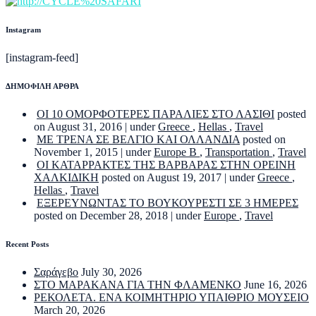
Instagram
[instagram-feed]
ΔΗΜΟΦΙΛΗ ΑΡΘΡΑ
ΟΙ 10 ΟΜΟΡΦΟΤΕΡΕΣ ΠΑΡΑΛΙΕΣ ΣΤΟ ΛΑΣΙΘΙ
posted
on August 31, 2016
|
under
Greece
,
Hellas
,
Travel
ΜΕ ΤΡΕΝΑ ΣΕ ΒΕΛΓΙΟ ΚΑΙ ΟΛΛΑΝΔΙΑ
posted on
November 1, 2015
|
under
Europe B
,
Transportation
,
Travel
ΟΙ ΚΑΤΑΡΡΑΚΤΕΣ ΤΗΣ ΒΑΡΒΑΡΑΣ ΣΤΗΝ ΟΡΕΙΝΗ
ΧΑΛΚΙΔΙΚΗ
posted on August 19, 2017
|
under
Greece
,
Hellas
,
Travel
ΕΞΕΡΕΥΝΩΝΤΑΣ ΤΟ ΒΟΥΚΟΥΡΕΣΤΙ ΣΕ 3 ΗΜΕΡΕΣ
posted on December 28, 2018
|
under
Europe
,
Travel
Recent Posts
Σαράγεβο
July 30, 2026
ΣΤΟ ΜΑΡΑΚΑΝΑ ΓΙΑ ΤΗΝ ΦΛΑΜΕΝΚΟ
June 16, 2026
ΡΕΚΟΛΕΤΑ. ΕΝΑ ΚΟΙΜΗΤΗΡΙΟ ΥΠΑΙΘΡΙΟ ΜΟΥΣΕΙΟ
March 20, 2026