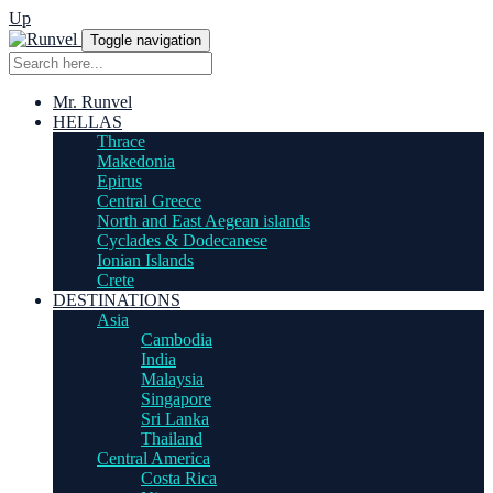
Up
Toggle navigation
Mr. Runvel
HELLAS
Thrace
Makedonia
Epirus
Central Greece
North and East Aegean islands
Cyclades & Dodecanese
Ionian Islands
Crete
DESTINATIONS
Asia
Cambodia
India
Malaysia
Singapore
Sri Lanka
Thailand
Central America
Costa Rica