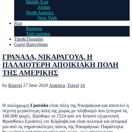
Middle East
Jordan
North America
New York
Run
Running
Trail running
Tips&Thoughts
Guest Runvelistas
ΓΡΑΝΑΔΑ, ΝΙΚΑΡΑΓΟΥΑ. Η
ΠΑΛΑΙΟΤΕΡΗ ΑΠΟΙΚΙΑΚΗ ΠΟΛΗ
ΤΗΣ ΑΜΕΡΙΚΗΣ
by
Runvel
27 June 2020
America
,
Travel
16
Η πολύχρωμη
Γρανάδα
είναι πόλη της Νικαράγουα και αποτελεί η
πέμπτη μεγαλύτερη πόλη της χώρας με πληθυσμό που ξεπερνά τις
100.000 ψυχές. Ιδρύθηκε το 1524 από τον Ισπανό εξερευνητή
Φρανθίσκο Ερνάντεζ ντε Κόρδοβα και είναι πολιτικά και ιστορικά
μια από τις σημαντικότερες πόλεις της Νικαράγουα. Παράλληλα
θεωρείται η παλαιότερη πόλη στη χώρα , ενώ αποτελεί την