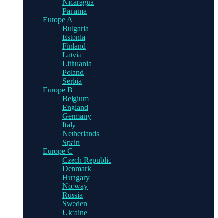
Nicaragua
Panama
Europe A
Bulgaria
Estonia
Finland
Latvia
Lithuania
Poland
Serbia
Europe B
Belgium
England
Germany
Italy
Netherlands
Spain
Europe C
Czech Republic
Denmark
Hungary
Norway
Russia
Sweden
Ukraine